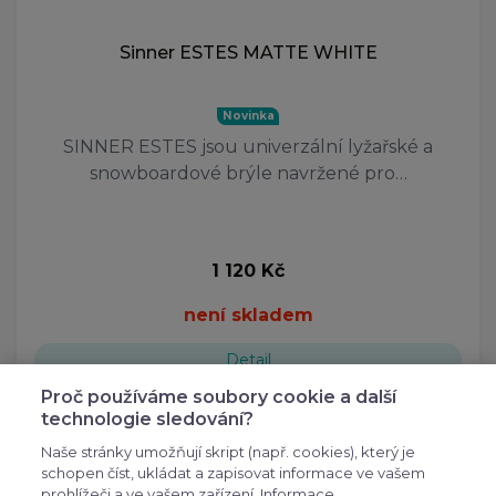
Sinner ESTES MATTE WHITE
Novinka
SINNER ESTES jsou univerzální lyžařské a
snowboardové brýle navržené pro…
1 120 Kč
není skladem
Detail
Proč používáme soubory cookie a další
technologie sledování?
Naše stránky umožňují skript (např. cookies), který je
schopen číst, ukládat a zapisovat informace ve vašem
prohlížeči a ve vašem zařízení. Informace