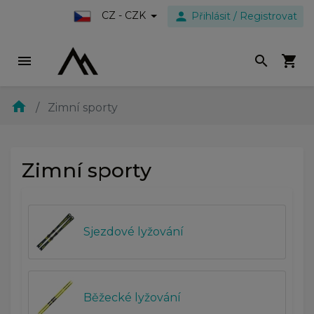
person
CZ - CZK
Přihlásit / Registrovat
menu
search
shopping_cart
home
Zimní sporty
Zimní sporty
Sjezdové lyžování
Běžecké lyžování