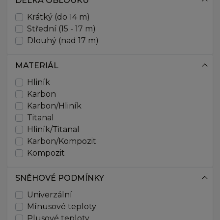
DÉLKA OBLOUKU
32,5
70
Krátký (do 14 m)
75
Střední (15 - 17 m)
80
Dlouhý (nad 17 m)
85
90
MATERIÁL
91
Hliník
95
Karbon
100
Karbon/Hliník
101
Titanal
104
Hliník/Titanal
105
Karbon/Kompozit
110
Kompozit
111
115
116
SNĚHOVÉ PODMÍNKY
117
Univerzální
120
Mínusové teploty
121
Plusové teploty