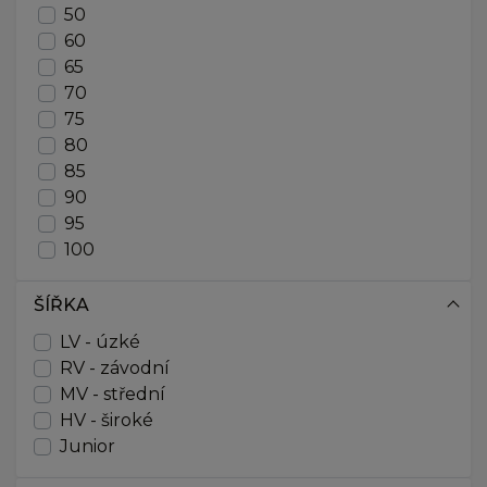
162,5
50
163
60
164
65
165
70
166
75
167
80
167,5
85
168
90
169
95
170
100
171
105
172
110
ŠÍŘKA
172,5
115
173
LV - úzké
120
174
RV - závodní
130
175
MV - střední
140
176
HV - široké
150
177
Junior
170
177,5
UNI