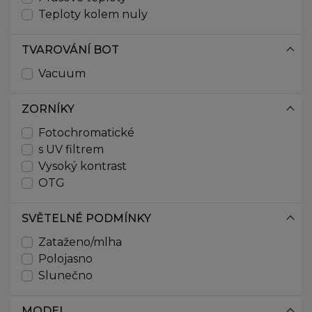
125
Teploty kolem nuly
127
128
TVAROVÁNÍ BOT
130
Vacuum
131
132,5
133
ZORNÍKY
134
Fotochromatické
135
s UV filtrem
137
Vysoký kontrast
137,5
OTG
138
140
SVĚTELNÉ PODMÍNKY
141
142
Zataženo/mlha
142,5
Polojasno
143
Slunečno
145
146
MODEL