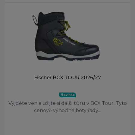
110-140
110-145
110-155
115-135
115-150
115-160
120-140
XXS
XS
S
M
Fischer BCX TOUR 2026/27
L
XL
Novinka
XXL
Vyjděte ven a užijte si další túru v BCX Tour. Tyto
36-39
cenově výhodné boty řady…
40-43
44-48
51-55
55-59