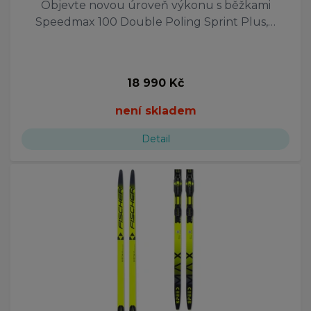
unisex
Objevte novou úroveň výkonu s běžkami
dětské
Speedmax 100 Double Poling Sprint Plus,…
12 g
198
36-38
18 990 Kč
42-44
45-48
není skladem
55 l
10 l
Detail
123
39-41
51
36 l
55
63-67