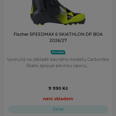
175 cm
180 cm
185 cm
190 cm
195 cm
205 cm
Fischer SPEEDMAX 6 SKIATHLON DP BOA
210 cm
2026/27
215 cm
230 cm
Novinka
285 cm
Vyvinutá na základě slavného modelu Carbonlite
80-105
Skate, spojuje pevnou oporu,…
80-110
90-125
90-130
100-130
9 990 Kč
100-125
není skladem
105-125
105-130
Detail
105-140