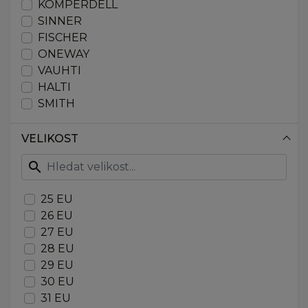
KOMPERDELL
SINNER
FISCHER
ONEWAY
VAUHTI
HALTI
SMITH
VELIKOST
search
25 EU
26 EU
27 EU
28 EU
29 EU
30 EU
31 EU