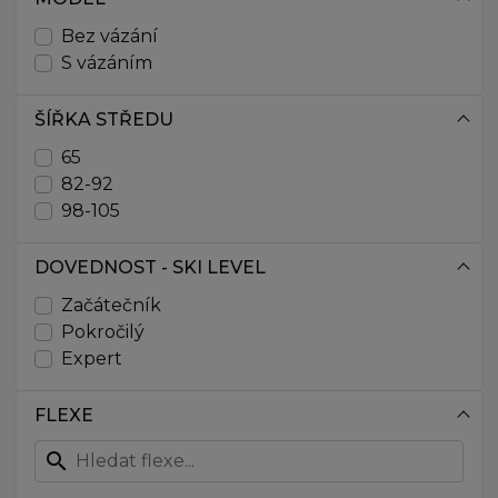
147
Bez vázání
147,5
S vázáním
148
149
ŠÍŘKA STŘEDU
150
151
65
152
82-92
152,5
98-105
153
155
DOVEDNOST - SKI LEVEL
156
Začátečník
157
Pokročilý
157,5
Expert
158
159
FLEXE
160
161
search
162