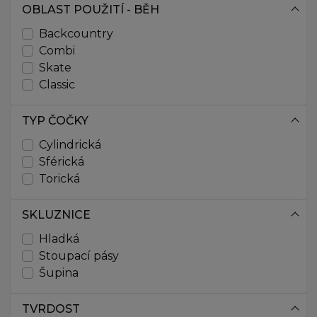
178
OBLAST POUŽITÍ - BĚH
179
Backcountry
180
Combi
181
Skate
182
Classic
183
184
TYP ČOČKY
185
186
Cylindrická
187
Sférická
188
Torická
189
190
SKLUZNICE
191
Hladká
192
Stoupací pásy
193
Šupina
194
195
TVRDOST
196