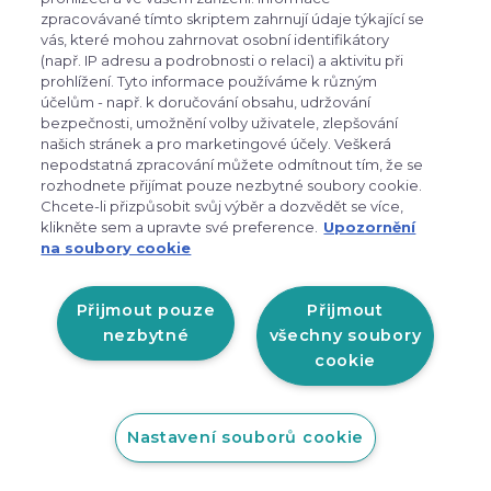
zpracovávané tímto skriptem zahrnují údaje týkající se
vás, které mohou zahrnovat osobní identifikátory
(např. IP adresu a podrobnosti o relaci) a aktivitu při
prohlížení. Tyto informace používáme k různým
účelům - např. k doručování obsahu, udržování
bezpečnosti, umožnění volby uživatele, zlepšování
našich stránek a pro marketingové účely. Veškerá
nepodstatná zpracování můžete odmítnout tím, že se
Sinner EMERALD MATTE WHITE
rozhodnete přijímat pouze nezbytné soubory cookie.
Chcete-li přizpůsobit svůj výběr a dozvědět se více,
klikněte sem a upravte své preference.
Upozornění
Novinka
na soubory cookie
SINNER EMERALD jsou unisex lyžařské a
snowboardové brýle navržené pro jasné a…
Přijmout pouze
Přijmout
nezbytné
všechny soubory
cookie
1 490 Kč
není skladem
Nastavení souborů cookie
Detail