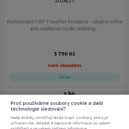
2026/27
Komperdell FXP Traveller Foldable – ideální volba
pro nadšené nordic walking…
3 790 Kč
není skladem
Detail
Proč používáme soubory cookie a další
technologie sledování?
Naše stránky umožňují skript (např. cookies), který je
schopen číst, ukládat a zapisovat informace ve vašem
prohlížeči a ve vašem zařízení. Informace