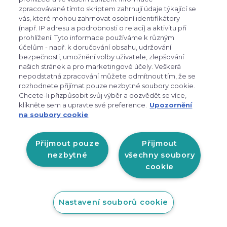
zpracovávané tímto skriptem zahrnují údaje týkající se
vás, které mohou zahrnovat osobní identifikátory
(např. IP adresu a podrobnosti o relaci) a aktivitu při
prohlížení. Tyto informace používáme k různým
účelům - např. k doručování obsahu, udržování
Komperdell FXLITE TI VARIO 2026/27
bezpečnosti, umožnění volby uživatele, zlepšování
našich stránek a pro marketingové účely. Veškerá
nepodstatná zpracování můžete odmítnout tím, že se
Novinka
rozhodnete přijímat pouze nezbytné soubory cookie.
Komperdell FX Lite TI Vario – vynikající volba pro
Chcete-li přizpůsobit svůj výběr a dozvědět se více,
klikněte sem a upravte své preference.
Upozornění
trekkingové nadšence, kteří…
na soubory cookie
Přijmout pouze
Přijmout
3 290 Kč
nezbytné
všechny soubory
cookie
skladem
Detail
Nastavení souborů cookie