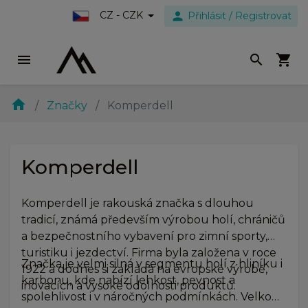
person
CZ - CZK
Přihlásit / Registrovat
menu
search
shopping_cart
home
Značky
Komperdell
Komperdell
Komperdell je rakouská značka s dlouhou
tradicí, známá především výrobou holí, chráničů
a bezpečnostního vybavení pro zimní sporty,
turistiku i jezdectví. Firma byla založena v roce
Značka je velmi silná v segmentu holí z hliníku i
1922 a dodnes si zakládá na evropské výrobě,
karbonu, kde nabízí lehkost, pevnost a
inovacích a vysoké odolnosti produktů.
spolehlivost i v náročných podmínkách. Velkou