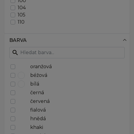
100
104
105
110
115
116
BARVA
120
125
search
128
130
oranžová
135
béžová
140
bílá
145
černá
150
152
červená
155
fialová
160
hnědá
164
khaki
165