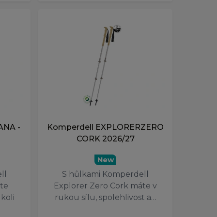
ANA -
Komperdell EXPLORERZERO
CORK 2026/27
New
ll
S hůlkami Komperdell
te
Explorer Zero Cork máte v
koli
rukou sílu, spolehlivost a…