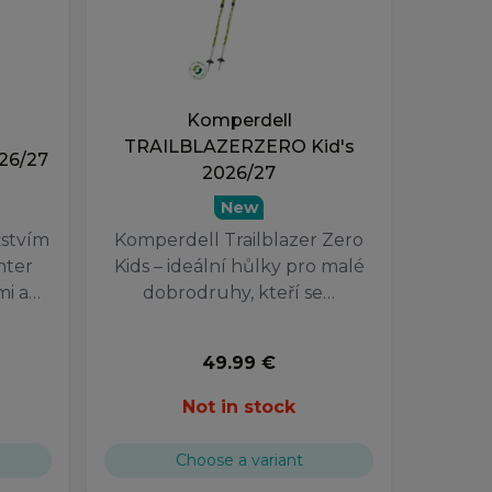
Komperdell
TRAILBLAZERZERO Kid's
26/27
2026/27
New
žstvím
Komperdell Trailblazer Zero
nter
Kids – ideální hůlky pro malé
mi a…
dobrodruhy, kteří se…
49.99 €
Not in stock
Choose a variant