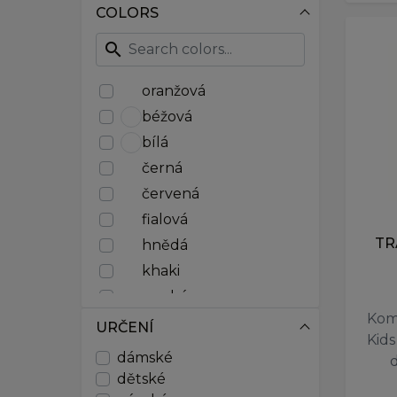
116
COLORS
120
125
search
128
130
oranžová
135
béžová
140
bílá
145
černá
150
152
červená
155
fialová
160
TR
hnědá
164
khaki
165
modrá
170
Kom
175
růžová
URČENÍ
Kids
180
stříbrná
dámské
80-105
šedá
dětské
90-120