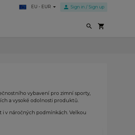
person
EU - EUR
Sign in / Sign up
search
shopping_cart
ečnostního vybavení pro zimní sporty,
acích a vysoké odolnosti produktů.
ost i v náročných podmínkách. Velkou