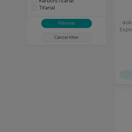
Karbon/Titanal
UNI
Titanal
unisex
75-100
dob
85-100
Expl
Cancel filter