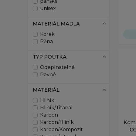
zelená
pánské
90-125
unisex
zlatá
100-125
100-130
žlutá
MATERIÁL MADLA
105-125
sttříbrná
105-130
Korek
105-140
Pěna
110-140
110-145
TYP POUTKA
110-155
Odepínatelné
115-135
Pevné
115-150
120-140
MATERIÁL
XXS
XS
Hliník
S
Hliník/Titanal
M
Karbon
L
Karbon/Hliník
Kom
XL
Karbon/Kompozit
CO
XXL