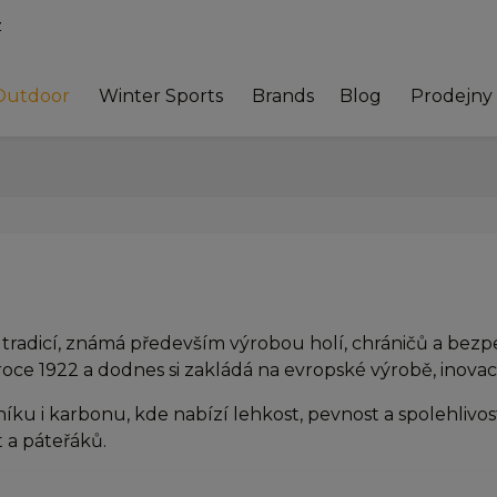
z
Outdoor
Winter Sports
Brands
Blog
Prodejny
tradicí, známá především výrobou holí, chráničů a bezp
v roce 1922 a dodnes si zakládá na evropské výrobě, inov
iníku i karbonu, kde nabízí lehkost, pevnost a spolehliv
 a páteřáků.