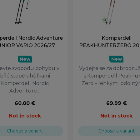
erdell Nordic Adventure
Komperdell
UNIOR VARIO 2026/27
PEAKHUNTERZERO 20
New
New
evte svobodu pohybu v
Vydejte se za dobrodru
bílé stopě s hůlkami
s Komperdell Peakhu
Komperdell Nordic
Zero – lehkými, odolný
Adventure…
60.00 €
69.99 €
Not in stock
Not in stock
Choose a variant
Choose a variant