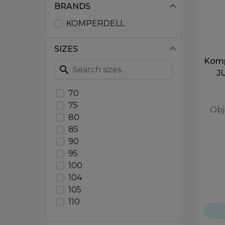
BRANDS
KOMPERDELL
SIZES
Komp
search
J
70
75
Obj
80
85
90
95
100
104
105
110
115