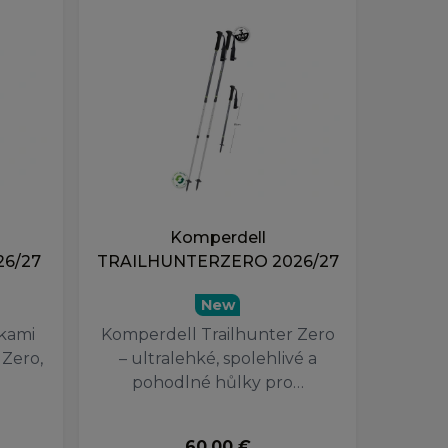
Komperdell
6/27
TRAILHUNTERZERO 2026/27
New
lkami
Komperdell Trailhunter Zero
Zero,
– ultralehké, spolehlivé a
pohodlné hůlky pro…
60.00 €