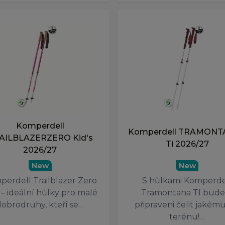
Komperdell
Komperdell TRAMONT
AILBLAZERZERO Kid's
Ti 2026/27
2026/27
New
New
perdell Trailblazer Zero
S hůlkami Komperde
 – ideální hůlky pro malé
Tramontana TI bude
dobrodruhy, kteří se…
připraveni čelit jakému
terénu!…