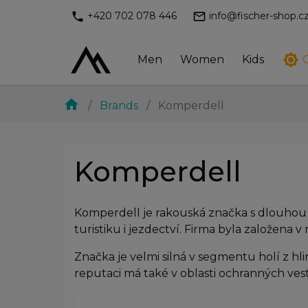
phone
mail_outline
+420 702 078 446
info@fischer-shop.c
brightness_7
Men
Women
Kids
home
Brands
Komperdell
Komperdell
Komperdell je rakouská značka s dlouhou 
turistiku i jezdectví. Firma byla založena 
Značka je velmi silná v segmentu holí z hl
reputaci má také v oblasti ochranných vest