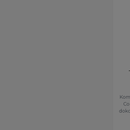
Komp
Co
doko