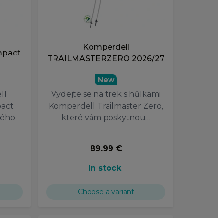
Komperdell
pact
TRAILMASTERZERO 2026/27
New
ll
Vydejte se na trek s hůlkami
pact
Komperdell Trailmaster Zero,
ného
které vám poskytnou…
89.99 €
In stock
Choose a variant