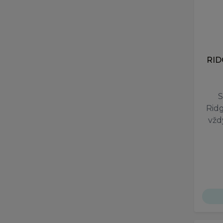
RID
S
Rid
vžd