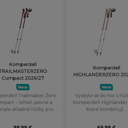
Komperdell
Komperdell
TRAILMASTERZERO
HIGHLANDERZERO 202
Compact 2026/27
New
New
erdell Trailmaster Zero
Vydejte se do hor s hů
mpact – lehké, pevné a
Komperdell Highlander 
nale skladné hůlky pro…
které kombinují…
89.99 €
69.99 €