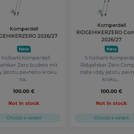
Komperdell
Komperdell
RIDGEHIKERZERO Com
GEHIKERZERO 2026/27
2026/27
New
New
 hůlkami Komperdell
S hůlkami Komperde
gehiker Zero budete mít
Ridgehiker Zero Com
y jistotu pevného kroku
máte vždy jistotu pev
na…
kroku,…
100.00 €
100.00 €
Not in stock
Not in stock
Choose a variant
Choose a variant