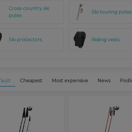
Cross-country ski
Ski touring poles
poles
Ski protectors
Riding vests
fault
Cheapest
Most expensive
News
Podle