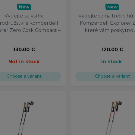
New
New
Vydejte se vstříc
Vydejte se na trek s hů
rodružství s Komperdell
Komperdell Explorer Z
orer Zero Cork Compact –
které vám poskytno
…
130.00 €
120.00 €
Not in stock
In stock
Choose a variant
Choose a variant