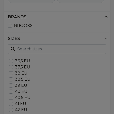
BRANDS
BROOKS
SIZES
search
36,5 EU
37,5 EU
38 EU
38,5 EU
39 EU
40 EU
40,5 EU
41 EU
42 EU