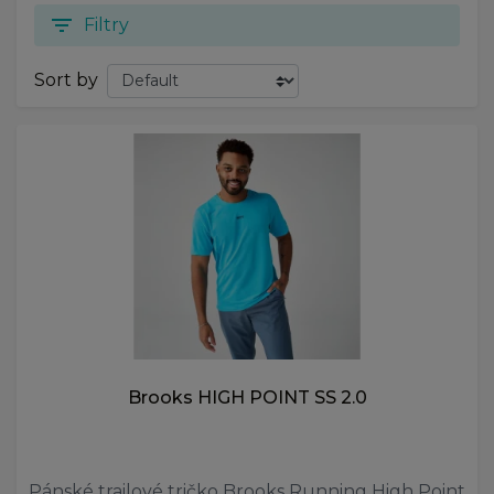
filter_list
Filtry
Sort by
Brooks HIGH POINT SS 2.0
Pánské trailové tričko Brooks Running High Point