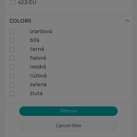
42,5 EU
43 EU
44 EU
COLORS
44,5 EU
oranžová
45 EU
45,5 EU
bílá
46 EU
černá
46,5 EU
fialová
47,5 EU
modrá
S
M
růžová
L
zelená
žlutá
Cancel filter