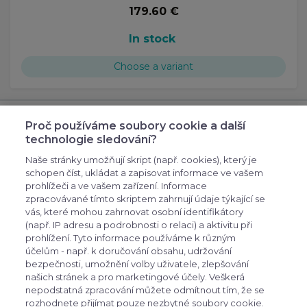
179.60 €
In stock
Choose a variant
Subscribe to our newsletter
Proč používáme soubory cookie a další
technologie sledování?
Subscribe to our newsletter, so you don't
miss anything
Naše stránky umožňují skript (např. cookies), který je
schopen číst, ukládat a zapisovat informace ve vašem
prohlížeči a ve vašem zařízení. Informace
zpracovávané tímto skriptem zahrnují údaje týkající se
vás, které mohou zahrnovat osobní identifikátory
(např. IP adresu a podrobnosti o relaci) a aktivitu při
prohlížení. Tyto informace používáme k různým
účelům - např. k doručování obsahu, udržování
bezpečnosti, umožnění volby uživatele, zlepšování
expand_more
Zákaznické menu
našich stránek a pro marketingové účely. Veškerá
nepodstatná zpracování můžete odmítnout tím, že se
rozhodnete přijímat pouze nezbytné soubory cookie.