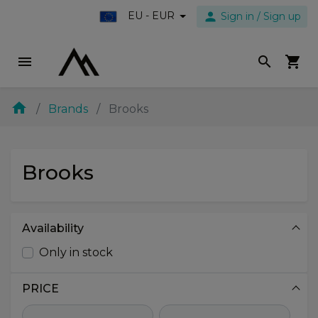
person
EU - EUR
Sign in / Sign up
menu
search
shopping_cart
home
Brands
Brooks
Brooks
Availability
Only in stock
PRICE