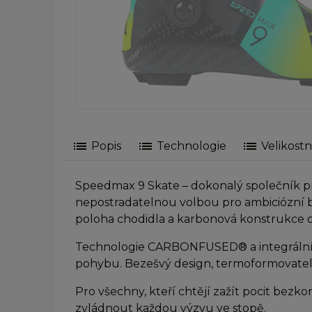
list
list
list
Popis
Technologie
Velikostn
Speedmax 9 Skate – dokonalý společník pro 
nepostradatelnou volbou pro ambiciózní b
poloha chodidla a karbonová konstrukce opt
Technologie CARBONFUSED® a integrální karb
pohybu. Bezešvý design, termoformovateln
Pro všechny, kteří chtějí zažít pocit bezk
zvládnout každou výzvu ve stopě.