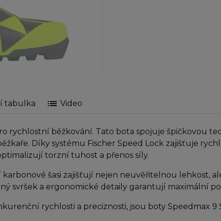
list
í tabulka
Video
rychlostní běžkování. Tato bota spojuje špičkovou techno
ěžkaře. Díky systému Fischer Speed Lock zajišťuje rych
imalizují torzní tuhost a přenos síly.
onové šasi zajišťují nejen neuvěřitelnou lehkost, ale t
ý svršek a ergonomické detaily garantují maximální poh
onkurenční rychlosti a preciznosti, jsou boty Speedmax 