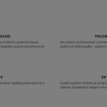
ASSIS
FISCH
vky tvořené z jednoho kusu
Revoluční rychlouzávěr s minim
tabilitu a precizní přenos sil
utáhnout šněrovadla – systém za
PS
EX
trukce zajišťují jednoduché a
Duální systém vložek se přizp
získáte dodatečný objem a ko