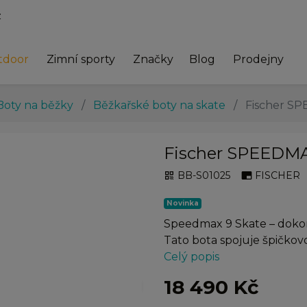
z
tdoor
Zimní sporty
Značky
Blog
Prodejny
Boty na běžky
Běžkařské boty na skate
Fischer SP
Fischer SPEEDMA
BB-S01025
FISCHER
qr_code
branding_watermark
Novinka
Speedmax 9 Skate – dokon
Tato bota spojuje špičkovo
Celý popis
chevron_right
18 490 Kč