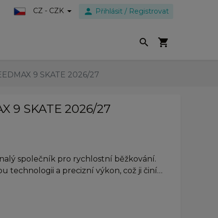
person
CZ - CZK
Přihlásit / Registrovat
search
shopping_cart
EEDMAX 9 SKATE 2026/27
X 9 SKATE 2026/27
alý společník pro rychlostní běžkování.
u technologii a precizní výkon, což ji činí…