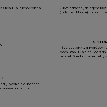
í kvalitu a jejich výroba a
U bot označených logem 100% 
(polyvinylchloridu). To je dobré
SPEED
ení.
Přepracovaný tvar manžety nab
boční stabilitu a plnou dorzáln
lehkost. Snadno vyměnitelný 
LE
ohodlí, výkon a dlouhodobé
 a zdravé po celou dobu