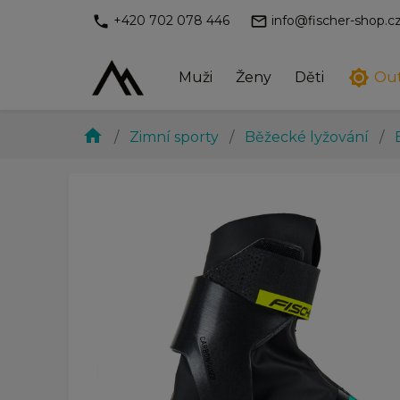
phone
mail_outline
+420 702 078 446
info@fischer-shop.c
brightness_7
Muži
Ženy
Děti
Ou
home
Zimní sporty
Běžecké lyžování
chevron_left