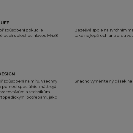
CUFF
přizpůsobení pokud je
Bezešvé spoje na svrchním mate
vé oceli s plochou hlavou M4x8
také nejlepší ochranu proti vo
ESIGN
přizpůsobení na míru. Všechny
Snadno vyměnitelný pásek na 
é pomocí speciálních nástrojů
m pracovníkům a technikům.
ortopedickými potřebami, jako