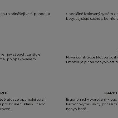
ěhu a přinášejí větší pohodlí a
Speciálně izolovaný systém zi
boty, zajišťuje suché a komfort
íjemný zápach, zajišťuje
Nová konstrukce kloubu poskytu
klima i po opakovaném
umožňuje plnou pohyblivost d
TROL
CARBO
é situace optimální torzní
Ergonomicky tvarovaný kloub a
 pro bruslení, klasiku nebo
karbonovými vlákny, přináší pů
úroveň.
nohy v botě.