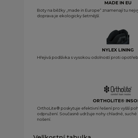
MADE IN EU
Boty na běžky „made in Europe“ znamenají tu nejvyšš
doprava je ekologicky šetrnější.
NYLEX LINING
Hřejivá podšívka s vysokou odolností proti opotřeb
ORTHOLITE® INSO
OrthoLite® poskytuje efektivní řešení pro vyšší p
odpružení. Současně udržuje nohy chladné, suché
nošení.
Velikostní tabulka