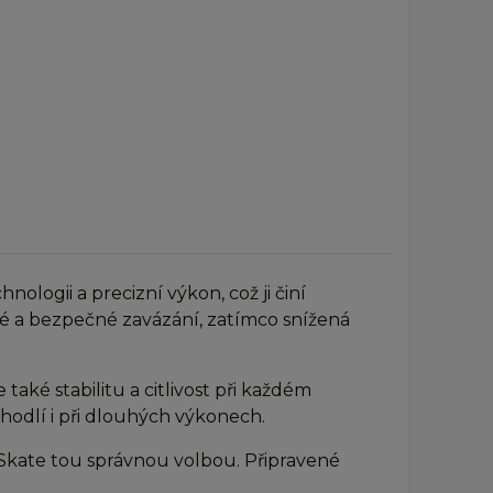
logii a precizní výkon, což ji činí
lé a bezpečné zavázání, zatímco snížená
aké stabilitu a citlivost při každém
odlí i při dlouhých výkonech.
9 Skate tou správnou volbou. Připravené