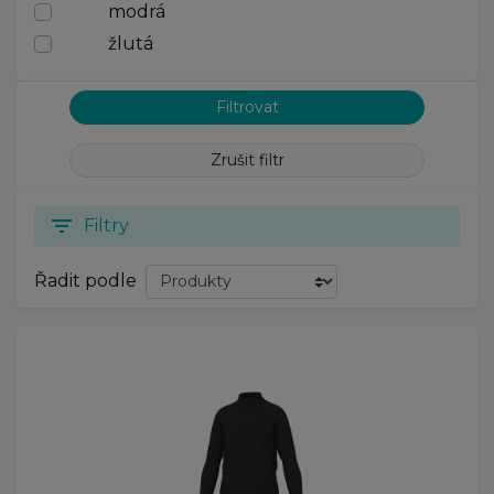
modrá
žlutá
Zrušit filtr
filter_list
Filtry
Řadit podle