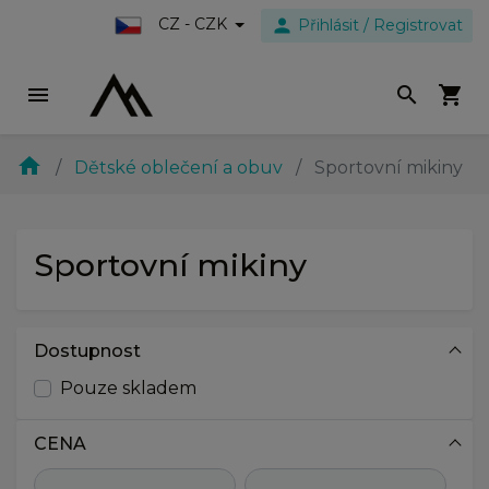
person
CZ - CZK
Přihlásit / Registrovat
menu
search
shopping_cart
home
Dětské oblečení a obuv
Sportovní mikiny
Sportovní mikiny
Dostupnost
Pouze skladem
CENA