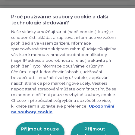
Odebírejte novinky
Proč používáme soubory cookie a další
technologie sledování?
přihlašte se k odběru novinek, aby vám nic
neuniklo
Naše stránky umožňují skript (např. cookies), který je
schopen číst, ukládat a zapisovat informace ve vašem
prohlížeči a ve vašem zařízení. Informace
zpracovávané tímto skriptem zahrnují údaje týkající se
vás, které mohou zahrnovat osobní identifikátory
(např. IP adresu a podrobnosti o relaci) a aktivitu při
prohlížení. Tyto informace používáme k různým
účelům - např. k doručování obsahu, udržování
bezpečnosti, umožnění volby uživatele, zlepšování
expand_more
Zákaznické menu
našich stránek a pro marketingové účely. Veškerá
nepodstatná zpracování můžete odmítnout tím, že se
rozhodnete přijímat pouze nezbytné soubory cookie.
Chcete-li přizpůsobit svůj výběr a dozvědět se více,
expand_more
Praktické odkazy
klikněte sem a upravte své preference.
Upozornění
na soubory cookie
Otevírací doba prodejny v
Liberci:
Přijmout pouze
Přijmout