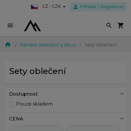
person
CZ - CZK
Přihlásit / Registrovat
menu
search
shopping_cart
home
Pánské oblečení a obuv
Sety oblečení
Sety oblečení
Dostupnost
Pouze skladem
CENA