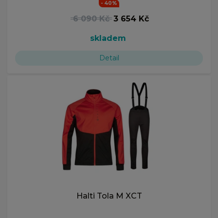
- 40%
6 090 Kč
3 654 Kč
skladem
Detail
Halti Tola M XCT