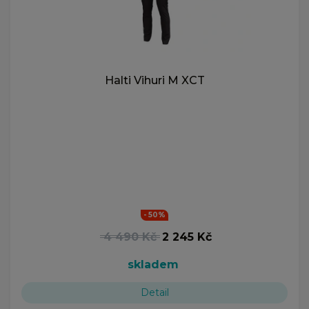
Halti Vihuri M XCT
- 50%
4 490 Kč
2 245 Kč
skladem
Detail