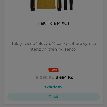
Halti Tola M XCT
Tola je víceúčelový běžkařský set pro vysoce
intenzivní trénink. Tento…
- 40%
6 090 Kč
3 654 Kč
skladem
Detail