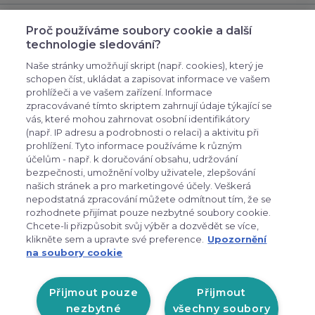
Odebírejte novinky
Proč používáme soubory cookie a další
technologie sledování?
přihlašte se k odběru novinek, aby vám nic
neuniklo
Naše stránky umožňují skript (např. cookies), který je
schopen číst, ukládat a zapisovat informace ve vašem
prohlížeči a ve vašem zařízení. Informace
zpracovávané tímto skriptem zahrnují údaje týkající se
vás, které mohou zahrnovat osobní identifikátory
(např. IP adresu a podrobnosti o relaci) a aktivitu při
prohlížení. Tyto informace používáme k různým
účelům - např. k doručování obsahu, udržování
bezpečnosti, umožnění volby uživatele, zlepšování
expand_more
Zákaznické menu
našich stránek a pro marketingové účely. Veškerá
nepodstatná zpracování můžete odmítnout tím, že se
rozhodnete přijímat pouze nezbytné soubory cookie.
Chcete-li přizpůsobit svůj výběr a dozvědět se více,
expand_more
Praktické odkazy
klikněte sem a upravte své preference.
Upozornění
na soubory cookie
Otevírací doba prodejny v
Liberci:
Přijmout pouze
Přijmout
nezbytné
všechny soubory
PO-PÁ: 9:00 - 17:00