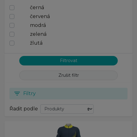
černá
červená
modrá
zelená
žlutá
Zrušit filtr
filter_list
Filtry
Řadit podle