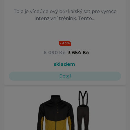
Tola je víceúčelový běžkařský set pro vysoce
intenzivní trénink. Tento…
- 40%
6 090 Kč
3 654 Kč
skladem
Detail