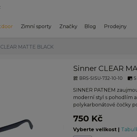
z
tdoor
Zimní sporty
Značky
Blog
Prodejny
 CLEAR MATTE BLACK
Sinner CLEAR M
BRS-SISU-732-10-10
S
qr_code
branding_watermark
SINNER PATNEM zaujmou 
moderní styl s pohodlím a
polykarbonátové čočky p
750 Kč
chevron_right
Vyberte velikost
|
Tabulk