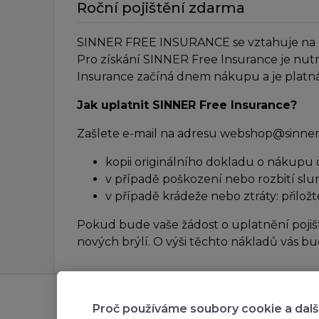
Roční pojištění zdarma
SINNER FREE INSURANCE se vztahuje na krád
Pro získání SINNER Free Insurance je nut
Insurance začíná dnem nákupu a je platná 
Jak uplatnit SINNER Free Insurance?
Zašlete e-mail na adresu webshop@sinner.
kopii originálního dokladu o nákupu 
v případě poškození nebo rozbití slu
v případě krádeže nebo ztráty: přiložt
Pokud bude vaše žádost o uplatnění pojiš
nových brýlí. O výši těchto nákladů vás 
Odebírejte novinky
Zákaz
Proč používáme soubory cookie a dalš
přihlašte se k odběru novinek,