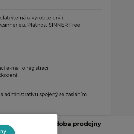
latnitelná u výrobce brýlí.
w.sinner.eu. Platnost SINNER Free
 e-mail o registraci
oškození
 administrativu spojený se zasláním
Otevírací doba prodejny
v Liberci:
hny