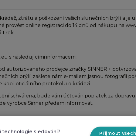
ež, ztrátu a poškození vašich slunečních brýlí a je up
né provést online registraci do 14 dnů od nákupu na ww
1 rok.
eu s následujícími informacemi:
od autorizovaného prodejce značky SINNER + potvrzovací
nečních brýlí: zašlete nám e-mailem jasnou fotografii p
e kopii oficiálního protokolu o krádeži
tění schválena, bude vám účtován poplatek za dopravu a
bude výrobce Sinner předem informovat.
nické menu
Praktické odkazy
í technologie sledování?
Přijmout všec