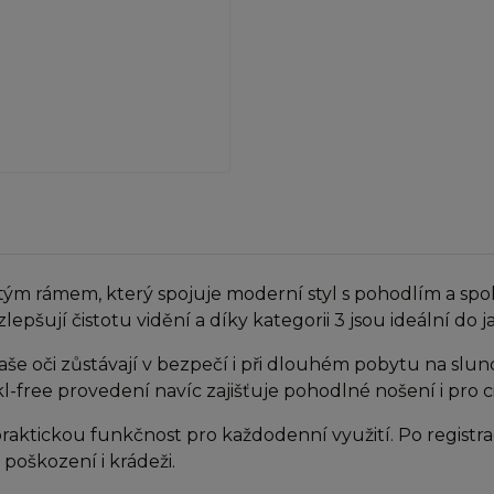
rámem, který spojuje moderní styl s pohodlím a spol
epšují čistotu vidění a díky kategorii 3 jsou ideální do
e oči zůstávají v bezpečí i při dlouhém pobytu na slunci 
l-free provedení navíc zajišťuje pohodlné nošení i pro ci
aktickou funkčnost pro každodenní využití. Po registra
 poškození i krádeži.