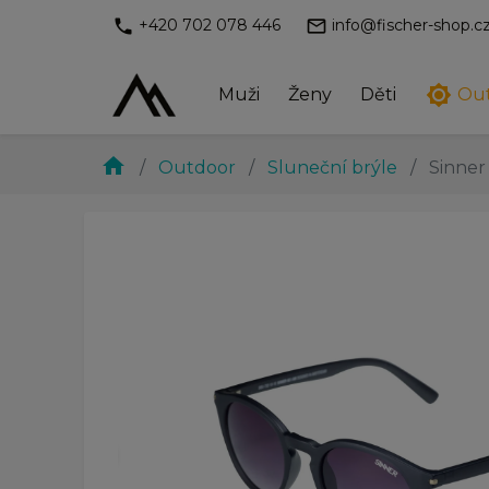
phone
mail_outline
+420 702 078 446
info@fischer-shop.c
brightness_7
Muži
Ženy
Děti
Ou
home
Outdoor
Sluneční brýle
Sinner
chevron_left