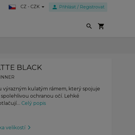
person
CZ - CZK
Přihlásit / Registrovat
search
shopping_cart
ATTE BLACK
INNER
výrazným kulatým rámem, který spojuje
 spolehlivou ochranou očí. Lehké
otlačují…
Celý popis
a velikostí
arrow_forward_ios