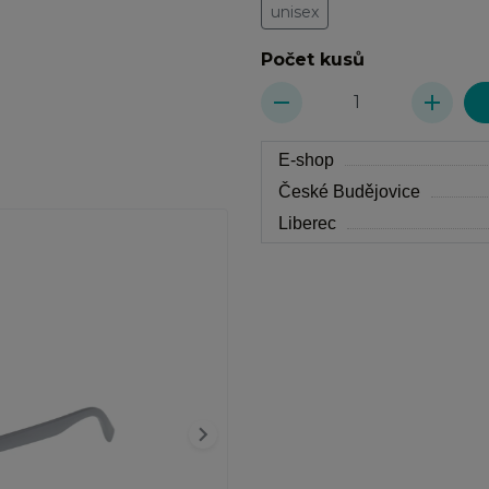
unisex
Počet kusů
remove
add
E-shop
České Budějovice
Liberec
keyboard_arrow_right