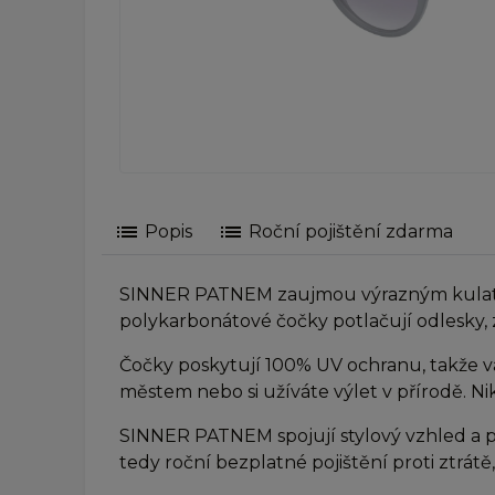
list
list
Popis
Roční pojištění zdarma
SINNER PATNEM zaujmou výrazným kulatým 
polykarbonátové čočky potlačují odlesky, zl
Čočky poskytují 100% UV ochranu, takže vaš
městem nebo si užíváte výlet v přírodě. Nik
SINNER PATNEM spojují stylový vzhled a pr
tedy roční bezplatné pojištění proti ztrátě,