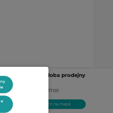
Otevírací doba prodejny
v Liberci:
hny
ie
PO-PÁ: 9:00 - 17:00
ze
Zobrazit na mapě