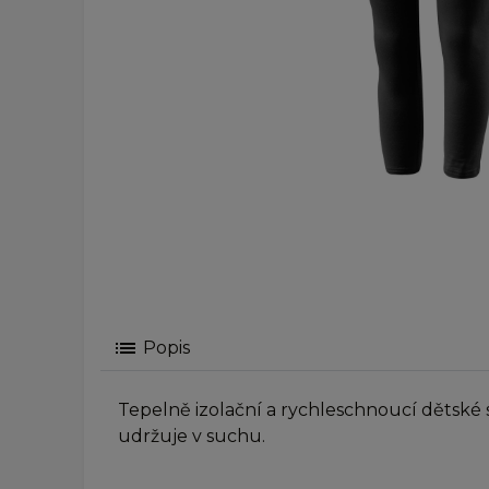
list
Popis
Tepelně izolační a rychleschnoucí dětské s
udržuje v suchu.