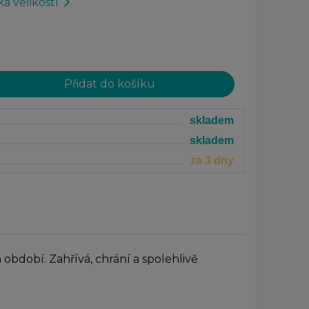
a velikostí
arrow_forward_ios
skladem
skladem
za 3 dny
období. Zahřívá, chrání a spolehlivě