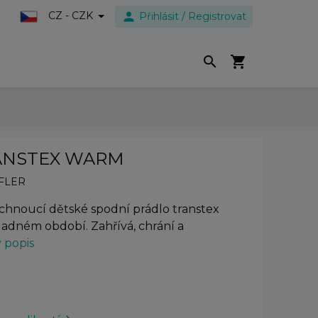
person
CZ - CZK
Přihlásit / Registrovat
search
shopping_cart
RANSTEX WARM
FLER
schnoucí dětské spodní prádlo transtex
hladném období. Zahřívá, chrání a
 popis