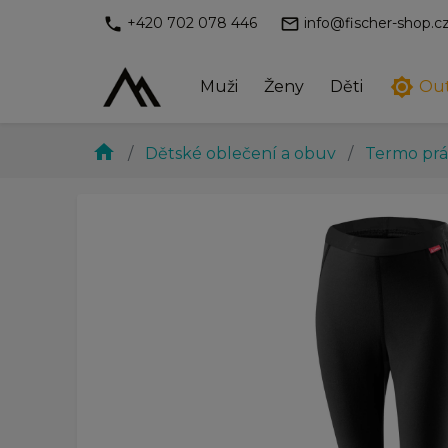
phone
mail_outline
+420 702 078 446
info@fischer-shop.c
brightness_7
Muži
Ženy
Děti
Ou
home
Dětské oblečení a obuv
Termo pr