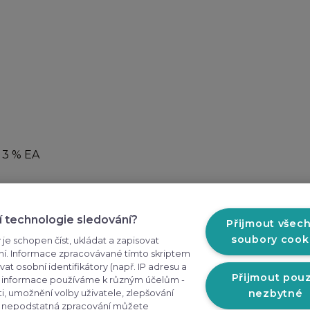
, 3 % EA
nické menu
Praktické odkazy
í technologie sledování?
Přijmout všec
y ochrany osobních
Prodejny
soubory cook
 je schopen číst, ukládat a zapisovat
ní. Informace zpracovávané tímto skriptem
O nás
vat osobní identifikátory (např. IP adresu a
ní podmínky
Přijmout pou
Tyto informace používáme k různým účelům -
Kontakt
nezbytné
, umožnění volby uživatele, zlepšování
ce/Vrácení zboží
Ke stažení
rá nepodstatná zpracování můžete