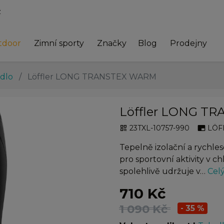
z
tdoor
Zimní sporty
Značky
Blog
Prodejny
ádlo
Löffler LONG TRANSTEX WARM
Löffler LONG T
23TXL-10757-990
LÖF
qr_code
branding_watermark
Tepelně izolační a rychle
pro sportovní aktivity v c
spolehlivě udržuje v…
Celý
710 Kč
1 090 Kč
- 35 %