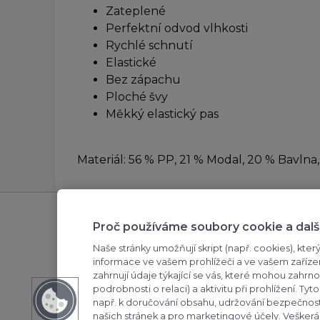
Zateplené
Perfektní odvod vlhkosti
Rychlé schnutí
Elastické
Bez zápachu
Ploché švy
Měkký elastický pas
Materiál: 56 % PP, 21 % Modal, 20 % Bavlna
Odebírejte novinky
Zákaz
Proč používáme soubory cookie a dalš
přihlašte se k odběru novinek,
Podmínk
Naše stránky umožňují skript (např. cookies), který
aby vám nic neuniklo
údajů
informace ve vašem prohlížeči a ve vašem zaříze
zahrnují údaje týkající se vás, které mohou zahrno
Obchod
podrobnosti o relaci) a aktivitu při prohlížení. 
např. k doručování obsahu, udržování bezpečnosti
Reklama
našich stránek a pro marketingové účely. Veške