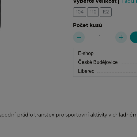
Vyberte velikost
|
Tabulk
104
116
152
Počet kusů
remove
add
E-shop
České Budějovice
Liberec
podní prádlo transtex pro sportovní aktivity v chladném 