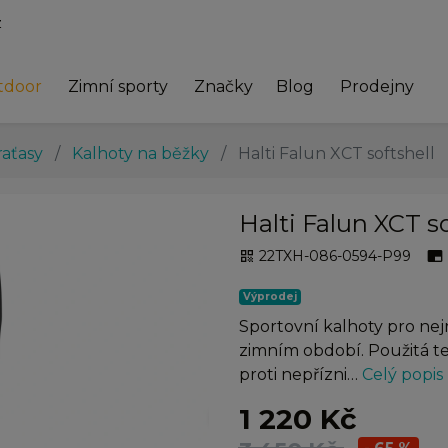
z
tdoor
Zimní sporty
Značky
Blog
Prodejny
raťasy
Kalhoty na běžky
Halti Falun XCT softshell
Halti Falun XCT so
22TXH-086-0594-P99
qr_code
branding_watermark
Výprodej
Sportovní kalhoty pro nejr
zimním období. Použitá te
proti nepřízni…
Celý popis
chevron_right
1 220 Kč