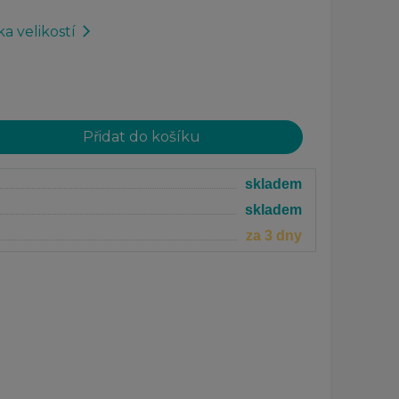
a velikostí
arrow_forward_ios
skladem
skladem
za 3 dny