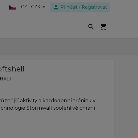
person
CZ - CZK
Přihlásit / Registrovat
search
shopping_cart
ftshell
HALTI
ůznější aktivity a každodenní trénink v
chnologie Stormwall spolehlivě chrání