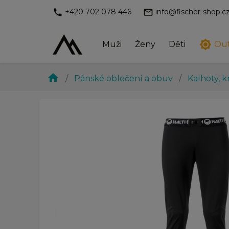
phone
mail_outline
+420 702 078 446
info@fischer-shop.c
brightness_7
Muži
Ženy
Děti
Ou
home
Pánské oblečení a obuv
Kalhoty, k
chevron_left