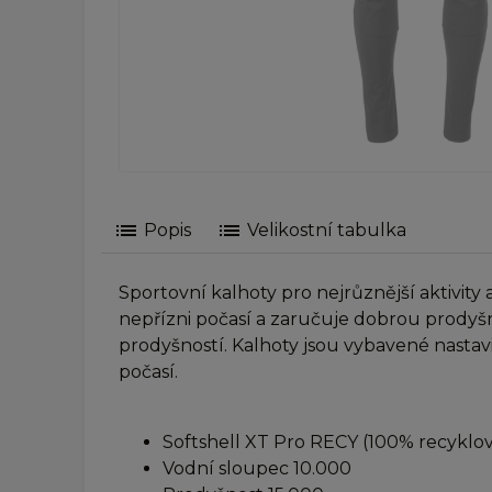
list
list
Popis
Velikostní tabulka
Sportovní kalhoty pro nejrůznější aktivity
nepřízni počasí a zaručuje dobrou prodyšnos
prodyšností. Kalhoty jsou vybavené nastav
počasí.
Softshell XT Pro RECY (100% recyklo
Vodní sloupec 10.000