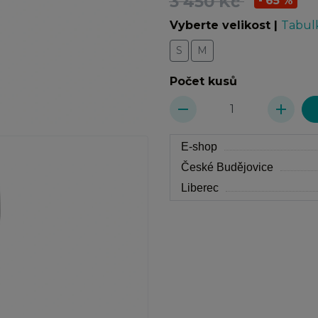
3 450 Kč
- 65 %
Vyberte velikost
|
Tabulk
S
M
Počet kusů
remove
add
E-shop
České Budějovice
Liberec