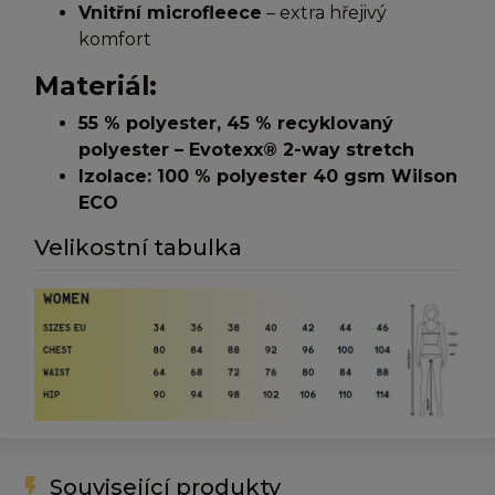
Vnitřní microfleece
– extra hřejivý
komfort
Materiál:
55 % polyester, 45 % recyklovaný
polyester – Evotexx® 2-way stretch
Izolace: 100 % polyester 40 gsm Wilson
ECO
Velikostní tabulka
flash_on
Související produkty