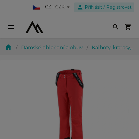
person
CZ - CZK
Přihlásit / Registrovat
menu
search
shopping_cart
home
Dámské oblečení a obuv
Kalhoty, kraťasy, sukně
evron_left
chevron_ri