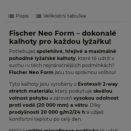
list
list
Popis
Velikostní tabulka
Fischer Neo Form – dokonalé
kalhoty pro každou lyžařku!
Potřebuješ
spolehlivé, hřejivé a maximálně
pohodlné lyžařské kalhoty
, které tě udrží v
suchu i v těch nejnáročnějších podmínkách?
Fischer Neo Form
jsou tou správnou volbou!
Tyto kalhoty jsou vyrobeny z
Evotexx® 2-way
stretch materiálu
, který poskytuje
skvělou
volnost pohybu
a zároveň
vysokou odolnost
proti vodě (20 000 mm) a větru
. Díky
prodyšnosti 20 000 g/m2/24 h
si užiješ
komfortní teplotu po celý den.
Měkká
vnitřní microfleece podšívka
tě udrží