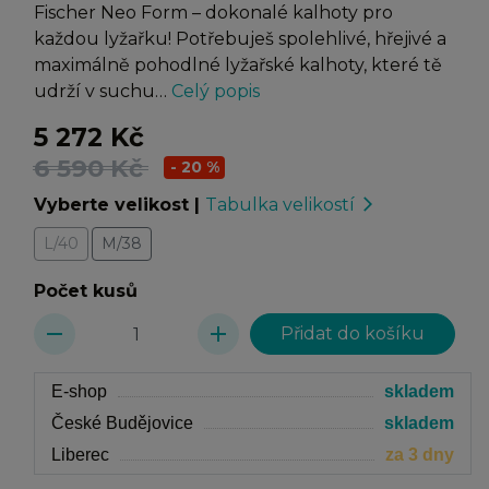
Fischer Neo Form – dokonalé kalhoty pro
každou lyžařku! Potřebuješ spolehlivé, hřejivé a
maximálně pohodlné lyžařské kalhoty, které tě
udrží v suchu…
Celý popis
5 272 Kč
6 590 Kč
- 20 %
Vyberte velikost
|
Tabulka velikostí
arrow_forward_ios
L/40
M/38
Počet kusů
remove
add
E-shop
skladem
České Budějovice
skladem
Liberec
za 3 dny