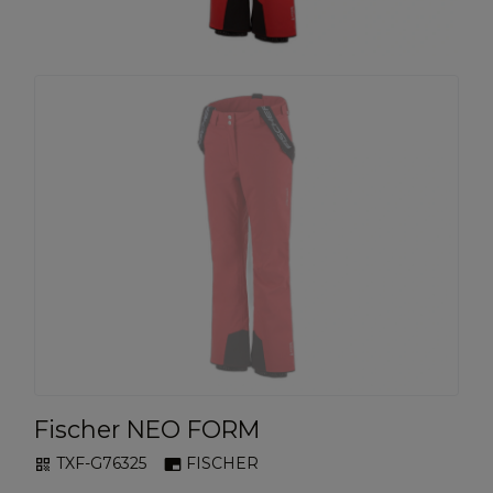
Fischer NEO FORM
TXF-G76325
FISCHER
qr_code
branding_watermark