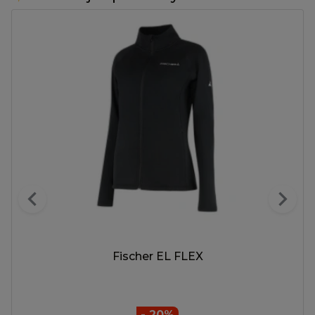
chevron_left
chevron_right
Fischer EL FLEX
- 20%