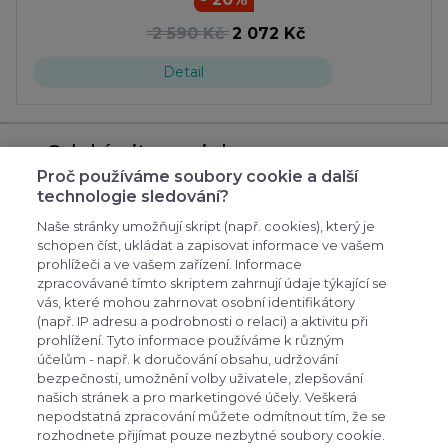
2 590 Kč
2 072 Kč
Detail
Odebírejte novinky
Proč používáme soubory cookie a další
přihlašte se k odběru novinek, aby vám nic
technologie sledování?
neuniklo
Naše stránky umožňují skript (např. cookies), který je
schopen číst, ukládat a zapisovat informace ve vašem
prohlížeči a ve vašem zařízení. Informace
zpracovávané tímto skriptem zahrnují údaje týkající se
vás, které mohou zahrnovat osobní identifikátory
(např. IP adresu a podrobnosti o relaci) a aktivitu při
prohlížení. Tyto informace používáme k různým
účelům - např. k doručování obsahu, udržování
bezpečnosti, umožnění volby uživatele, zlepšování
expand_more
Zákaznické menu
našich stránek a pro marketingové účely. Veškerá
nepodstatná zpracování můžete odmítnout tím, že se
rozhodnete přijímat pouze nezbytné soubory cookie.
expand_more
Praktické odkazy