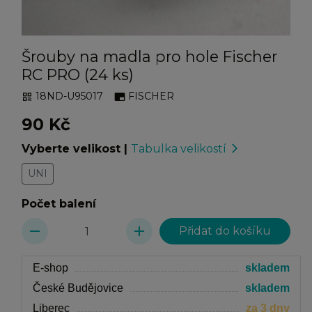
Šrouby na madla pro hole Fischer
RC PRO (24 ks)
18ND-U95017
FISCHER
qr_code
branding_watermark
90 Kč
Vyberte velikost
|
Tabulka velikostí
arrow_forward_ios
UNI
Počet balení
remove
add
E-shop
skladem
České Budějovice
skladem
Liberec
za 3 dny