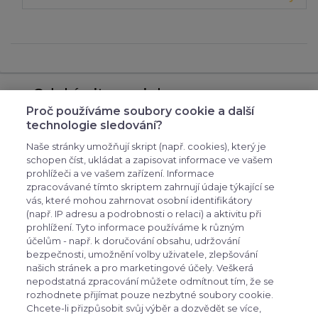
Odebírejte novinky
Proč používáme soubory cookie a další
přihlašte se k odběru novinek, aby vám nic
technologie sledování?
neuniklo
Naše stránky umožňují skript (např. cookies), který je
schopen číst, ukládat a zapisovat informace ve vašem
prohlížeči a ve vašem zařízení. Informace
zpracovávané tímto skriptem zahrnují údaje týkající se
vás, které mohou zahrnovat osobní identifikátory
(např. IP adresu a podrobnosti o relaci) a aktivitu při
prohlížení. Tyto informace používáme k různým
účelům - např. k doručování obsahu, udržování
bezpečnosti, umožnění volby uživatele, zlepšování
expand_more
Zákaznické menu
našich stránek a pro marketingové účely. Veškerá
nepodstatná zpracování můžete odmítnout tím, že se
rozhodnete přijímat pouze nezbytné soubory cookie.
expand_more
Praktické odkazy
Chcete-li přizpůsobit svůj výběr a dozvědět se více,