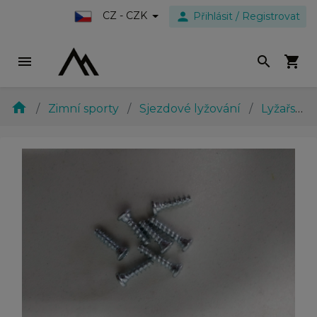
person
CZ - CZK
Přihlásit / Registrovat
menu
search
shopping_cart
home
Zimní sporty
Sjezdové lyžování
Lyžařské boty