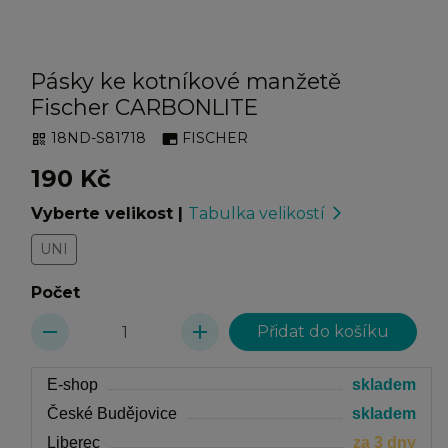
Pásky ke kotníkové manžetě
Fischer CARBONLITE
18ND-S81718
FISCHER
qr_code
branding_watermark
190 Kč
Vyberte velikost
|
Tabulka velikostí
arrow_forward_ios
UNI
Počet
remove
add
E-shop
skladem
České Budějovice
skladem
Liberec
za 3 dny