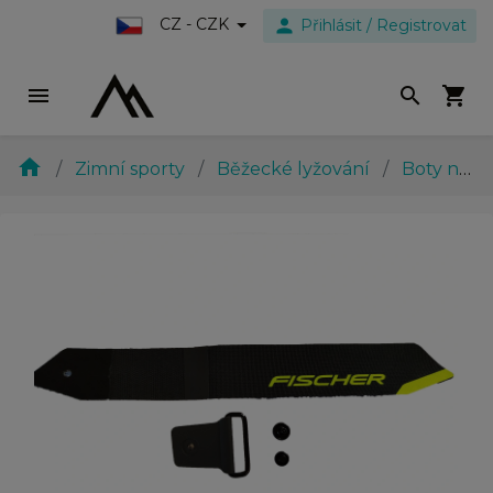
person
CZ - CZK
Přihlásit / Registrovat
menu
search
shopping_cart
home
Zimní sporty
Běžecké lyžování
Boty na běžky