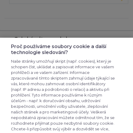
Odebírejte novinky
Proč používáme soubory cookie a další
přihlašte se k odběru novinek, aby vám nic
technologie sledování?
neuniklo
Naše stránky umožňují skript (např. cookies), který je
schopen číst, ukládat a zapisovat informace ve vašem
prohlížeči a ve vašem zařízení. Informace
zpracovávané tímto skriptem zahrnují údaje týkající se
vás, které mohou zahrnovat osobní identifikátory
(např. IP adresu a podrobnosti o relaci) a aktivitu při
prohlížení. Tyto informace používáme k různým
účelům - např. k doručování obsahu, udržování
bezpečnosti, umožnění volby uživatele, zlepšování
expand_more
Zákaznické menu
našich stránek a pro marketingové účely. Veškerá
nepodstatná zpracování můžete odmítnout tím, že se
rozhodnete přijímat pouze nezbytné soubory cookie.
expand_more
Praktické odkazy
Chcete-li přizpůsobit svůj výběr a dozvědět se více,