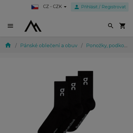
person
CZ - CZK
Přihlásit / Registrovat
menu
search
shopping_cart
home
Pánské oblečení a obuv
Ponožky, podkolenky