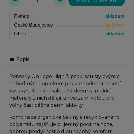
remove
add
E-shop
skladem
České Budějovice
za 1 den
Liberec
skladem
list
Popis
Ponožky On Logo High 3-pack jsou stylovým a
pohodlným doplňkem pro každodenní nošení.
Vysoký střih, minimalistický design a měkké
materiály z nich dělají univerzální volbu pro
volný čas i běžné denní aktivity.
Kombinace organické bavlny a recyklovaného
polyamidu zajišťuje příjemný pocit na noze,
dobrou prodyšnost a dlouhodobý komfort.