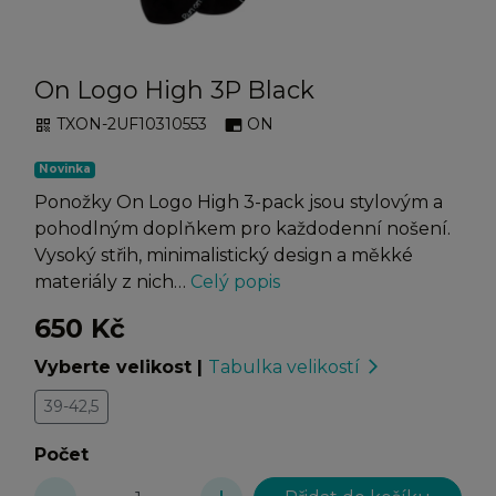
On Logo High 3P Black
TXON-2UF10310553
ON
qr_code
branding_watermark
Novinka
Ponožky On Logo High 3-pack jsou stylovým a
pohodlným doplňkem pro každodenní nošení.
Vysoký střih, minimalistický design a měkké
materiály z nich…
Celý popis
650 Kč
Vyberte velikost
|
Tabulka velikostí
arrow_forward_ios
39-42,5
Počet