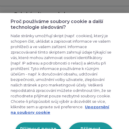
Odebírejte novinky
Proč používáme soubory cookie a další
přihlašte se k odběru novinek, aby vám nic
technologie sledování?
neuniklo
Naše stránky umožňují skript (např. cookies), který je
schopen číst, ukládat a zapisovat informace ve vašem
prohlížeči a ve vašem zařízení. Informace
zpracovávané tímto skriptem zahrnují údaje týkající se
vás, které mohou zahrnovat osobní identifikátory
(např. IP adresu a podrobnosti o relaci) a aktivitu při
prohlížení. Tyto informace používáme k různým
účelům - např. k doručování obsahu, udržování
bezpečnosti, umožnění volby uživatele, zlepšování
expand_more
Zákaznické menu
našich stránek a pro marketingové účely. Veškerá
nepodstatná zpracování můžete odmítnout tím, že se
rozhodnete přijímat pouze nezbytné soubory cookie.
expand_more
Praktické odkazy
Chcete-li přizpůsobit svůj výběr a dozvědět se více,
klikněte sem a upravte své preference.
Upozornění
na soubory cookie
Otevírací doba prodejny v
Liberci:
Přijmout pouze
Přijmout