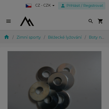
person
CZ - CZK
Přihlásit / Registrovat
menu
search
shopping_cart
home
Zimní sporty
Běžecké lyžování
Boty na běžky