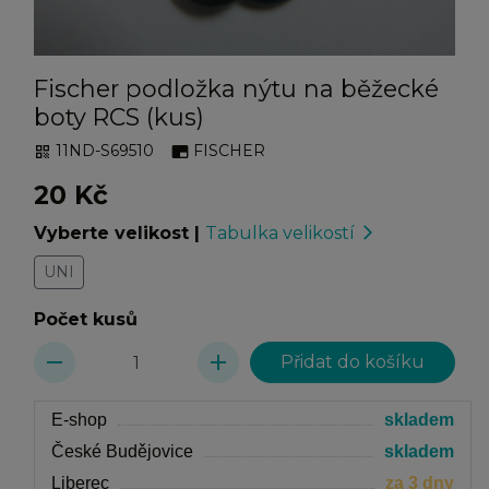
Fischer podložka nýtu na běžecké
boty RCS (kus)
11ND-S69510
FISCHER
qr_code
branding_watermark
20 Kč
Vyberte velikost
|
Tabulka velikostí
arrow_forward_ios
UNI
Počet kusů
remove
add
E-shop
skladem
České Budějovice
skladem
Liberec
za 3 dny