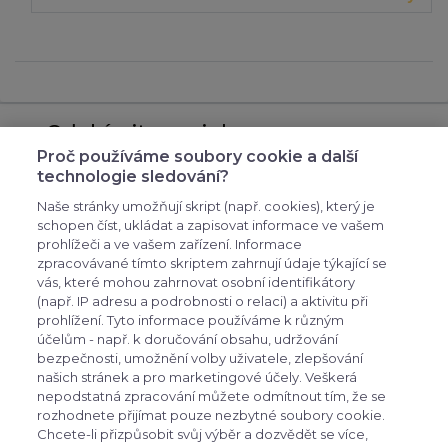
Odebírejte novinky
Proč používáme soubory cookie a další
přihlašte se k odběru novinek, aby vám nic
technologie sledování?
neuniklo
Naše stránky umožňují skript (např. cookies), který je
schopen číst, ukládat a zapisovat informace ve vašem
prohlížeči a ve vašem zařízení. Informace
zpracovávané tímto skriptem zahrnují údaje týkající se
vás, které mohou zahrnovat osobní identifikátory
(např. IP adresu a podrobnosti o relaci) a aktivitu při
prohlížení. Tyto informace používáme k různým
účelům - např. k doručování obsahu, udržování
bezpečnosti, umožnění volby uživatele, zlepšování
expand_more
Zákaznické menu
našich stránek a pro marketingové účely. Veškerá
nepodstatná zpracování můžete odmítnout tím, že se
rozhodnete přijímat pouze nezbytné soubory cookie.
expand_more
Praktické odkazy
Chcete-li přizpůsobit svůj výběr a dozvědět se více,