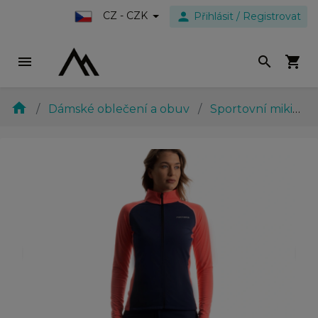
person
CZ - CZK
Přihlásit / Registrovat
menu
search
shopping_cart
home
Dámské oblečení a obuv
Sportovní mikiny
evron_left
chevron_ri