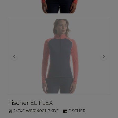
keyboard_arrow_left
keyboard_arrow_right
Fischer EL FLEX
24TXF-WFR14001-BKDE
FISCHER
qr_code
branding_watermark