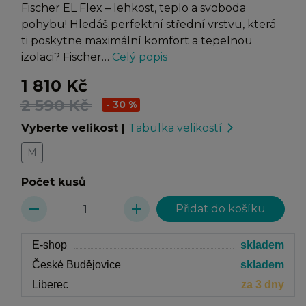
Fischer EL Flex – lehkost, teplo a svoboda
pohybu! Hledáš perfektní střední vrstvu, která
ti poskytne maximální komfort a tepelnou
izolaci? Fischer…
Celý popis
1 810 Kč
2 590 Kč
- 30 %
Vyberte velikost
|
Tabulka velikostí
arrow_forward_ios
M
Počet kusů
remove
add
E-shop
skladem
České Budějovice
skladem
Liberec
za 3 dny