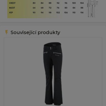
flash_on
Související produkty