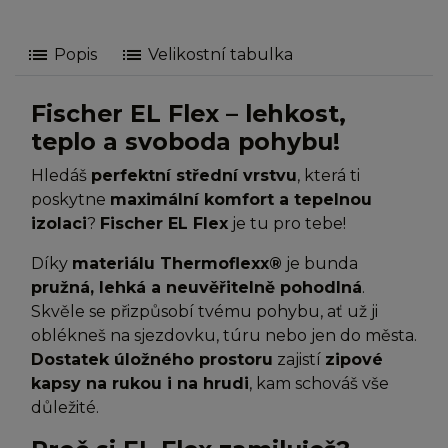
list
list
Popis
Velikostní tabulka
Fischer EL Flex – lehkost,
teplo a svoboda pohybu!
Hledáš
perfektní střední vrstvu
, která ti
poskytne
maximální komfort a tepelnou
izolaci
?
Fischer EL Flex
je tu pro tebe!
Díky
materiálu Thermoflexx®
je bunda
pružná, lehká a neuvěřitelně pohodlná
.
Skvěle se přizpůsobí tvému pohybu, ať už ji
oblékneš na sjezdovku, túru nebo jen do města.
Dostatek úložného prostoru
zajistí
zipové
kapsy na rukou i na hrudi
, kam schováš vše
důležité.