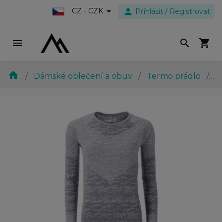
person
CZ - CZK
Přihlásit / Registrovat
menu
search
shopping_cart
home
Dámské oblečení a obuv
Termo prádlo
W