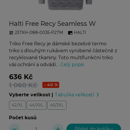
Halti Free Recy Seamless W
23TXH-088-0035-P27M
HALTI
qr_code
branding_watermark
Triko Free Recy je dámské bezešvé termo
triko s dlouhým rukávem vyrobené částečně z
recyklované tkaniny. Toto multifunkční triko
vás ochrání a odvádí…
Celý popis
636 Kč
1 060 Kč
- 40 %
Vyberte velikost
|
Tabulka velikostí
arrow_forward_ios
42/XL
44/XXL
46/3XL
Počet kusů
remove
add