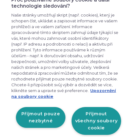
přihlašte se k odběru novinek, aby vám nic
technologie sledování?
neuniklo
Naše stránky umožňují skript (např. cookies), který je
schopen číst, ukládat a zapisovat informace ve vašem
prohlížeči a ve vašem zařízení. Informace
zpracovávané tímto skriptem zahrnují údaje týkající se
vás, které mohou zahrnovat osobní identifikátory
(např. IP adresu a podrobnosti o relaci) a aktivitu při
prohlížení. Tyto informace používáme k různým
účelům - např. k doručování obsahu, udržování
bezpečnosti, umožnění volby uživatele, zlepšování
expand_more
Zákaznické menu
našich stránek a pro marketingové účely. Veškerá
nepodstatná zpracování můžete odmítnout tím, že se
rozhodnete přijímat pouze nezbytné soubory cookie.
expand_more
Praktické odkazy
Chcete-li přizpůsobit svůj výběr a dozvědět se více,
klikněte sem a upravte své preference.
Upozornění
na soubory cookie
Otevírací doba prodejny v
Liberci:
Přijmout pouze
Přijmout
PO-PÁ: 9:00 - 17:00
nezbytné
všechny soubory
cookie
Zobrazit na mapě