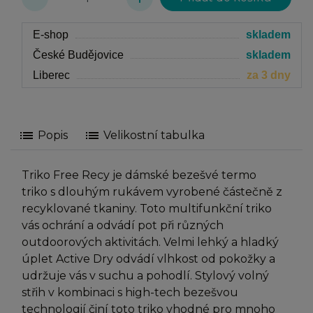
E-shop
skladem
České Budějovice
skladem
Liberec
za 3 dny
list
list
Popis
Velikostní tabulka
Triko Free Recy je dámské bezešvé termo
triko s dlouhým rukávem vyrobené částečně z
recyklované tkaniny. Toto multifunkční triko
vás ochrání a odvádí pot při různých
outdoorových aktivitách. Velmi lehký a hladký
úplet Active Dry odvádí vlhkost od pokožky a
udržuje vás v suchu a pohodlí. Stylový volný
střih v kombinaci s high-tech bezešvou
technologií činí toto triko vhodné pro mnoho