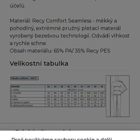
účelů.
Materiál: Recy Comfort Seamless - měkký a
pohodlný, extrémně pružný pletací materiál
vyrobený bezešvou technologií. Odvádí vlhkost
a rychle schne.
Obsah materiálu: 65% PA/ 35% Recy PES
Velikostní tabulka
Odebírejte novinky
Proč používáme soubory cookie a další