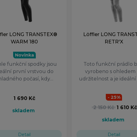
ffler LONG TRANSTEX®
Löffler LONG TRANS
WARM 180
RETR'X
Novinka
le funkční spodky jsou
Toto funkční prádlo b
deální první vrstvou do
vyrobeno s ohledem
hladného počasí, kdy…
udržitelnost a je ideáln
- 25%
1 690 Kč
2 150 Kč
1 610 K
skladem
skladem
Detail
Detail