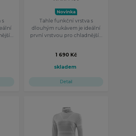
Novinka
 s
Tahle funkční vrstva s
eální
dlouhým rukávem je ideální
nější…
první vrstvou pro chladnější…
1 690 Kč
skladem
Detail