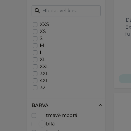
search
Dá
XXS
Ex
XS
fu
S
M
L
XL
XXL
3XL
4XL
32
34
36
BARVA
38
tmavě modrá
40
42
bílá
44