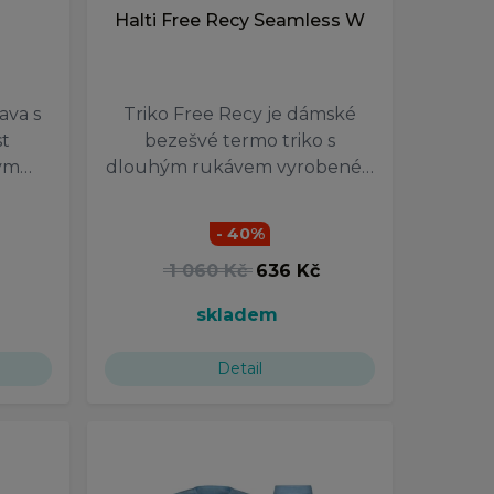
Halti Free Recy Seamless W
ava s
Triko Free Recy je dámské
t
bezešvé termo triko s
kým…
dlouhým rukávem vyrobené…
- 40%
1 060 Kč
636 Kč
skladem
Detail