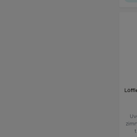
Löff
Uv
zimn