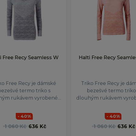
ti Free Recy Seamless W
Halti Free Recy Seaml
ko Free Recy je dámské
Triko Free Recy je dá
bezešvé termo triko s
bezešvé termo triko
hým rukávem vyrobené…
dlouhým rukávem vyro
- 40%
- 40%
1 060 Kč
636 Kč
1 060 Kč
636 Kč