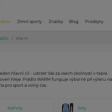
z
tdoor
Zimní sporty
Značky
Blog
Prodejny
rádlo
Warm
den hlavní cíl - udržet Vás za všech okolností v teple.
roveň hřeje. Prádlo WARM funguje výborně při výletu na 
a pro sport a volný čas.
Kalhoty
Sety