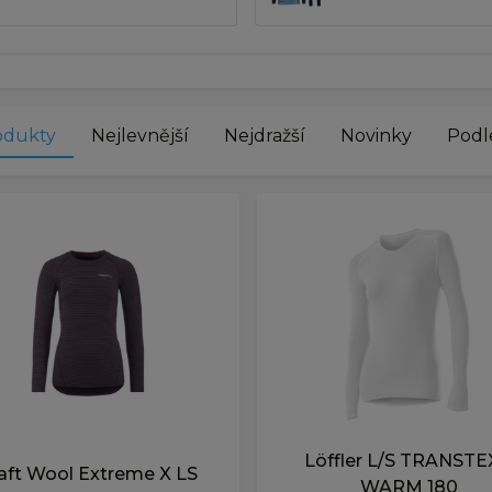
odukty
Nejlevnější
Nejdražší
Novinky
Podle
Löffler L/S TRANST
aft Wool Extreme X LS
WARM 180