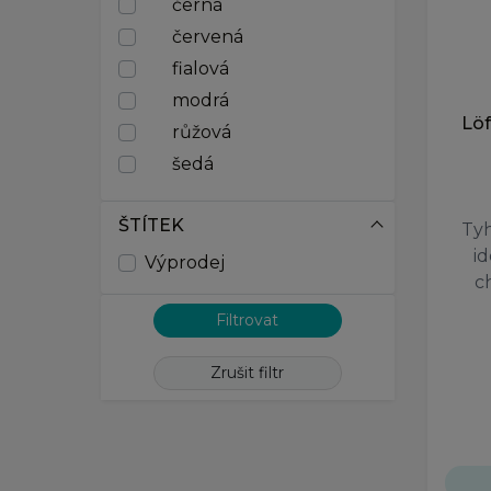
černá
46
červená
48
fialová
modrá
Lö
růžová
šedá
ŠTÍTEK
Tyh
i
Výprodej
c
Zrušit filtr