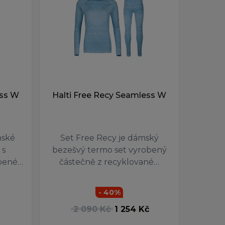
ess W
Halti Free Recy Seamless W
mské
Set Free Recy je dámský
 s
bezešvý termo set vyrobený
bené…
částečně z recyklované…
- 40%
2 090 Kč
1 254 Kč