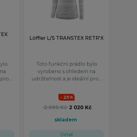
TEX
Löffler L/S TRANSTEX RETR'X
ylo
Toto funkční prádlo bylo
 na
vyrobeno s ohledem na
í pro…
udržitelnost a je ideální pro…
- 25%
č
2 690 Kč
2 020 Kč
skladem
Detail