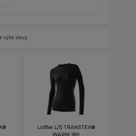
 výše slevy
EX®
Löffler L/S TRANSTEX®
WARM 180