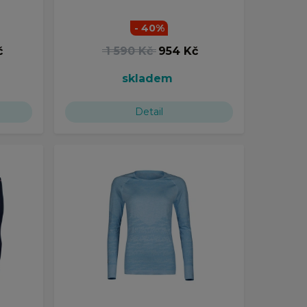
- 40%
č
1 590 Kč
954 Kč
skladem
Detail