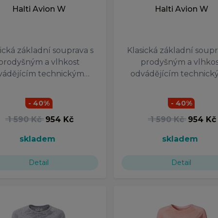
Halti Avion W
Halti Avion W
ická základní souprava s
Klasická základní soupr
prodyšným a vlhkost
prodyšným a vlhkos
vádějícím technickým…
odvádějícím technic
- 40%
- 40%
1 590 Kč
954 Kč
1 590 Kč
954 Kč
skladem
skladem
Detail
Detail