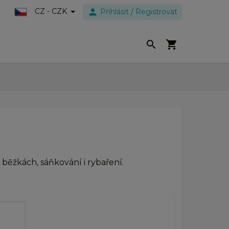
person
CZ - CZK
Přihlásit / Registrovat
search
shopping_cart
běžkách, sáňkování i rybaření.