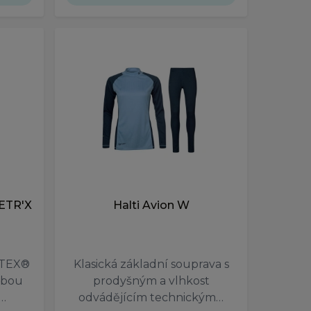
RETR'X
Halti Avion W
STEX®
Klasická základní souprava s
lbou
prodyšným a vlhkost
í…
odvádějícím technickým…