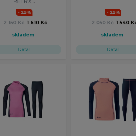
RETR'X…
- 25%
- 25%
2 150 Kč
1 610 Kč
2 050 Kč
1 540 K
skladem
skladem
Detail
Detail