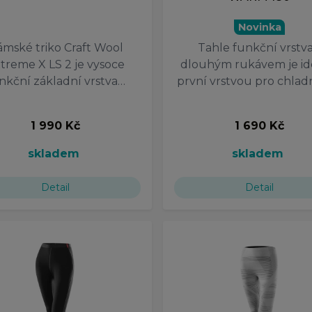
Novinka
mské triko Craft Wool
Tahle funkční vrstva
treme X LS 2 je vysoce
dlouhým rukávem je id
nkční základní vrstva…
první vrstvou pro chlad
1 990 Kč
1 690 Kč
skladem
skladem
Detail
Detail