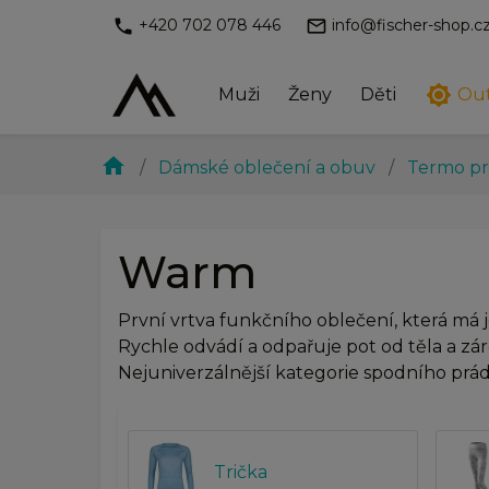
phone
mail_outline
+420 702 078 446
info@fischer-shop.c
brightness_7
Muži
Ženy
Děti
Ou
home
Dámské oblečení a obuv
Termo p
Warm
První vrtva funkčního oblečení, která má je
Rychle odvádí a odpařuje pot od těla a zá
Nejuniverzálnější kategorie spodního prádl
Trička