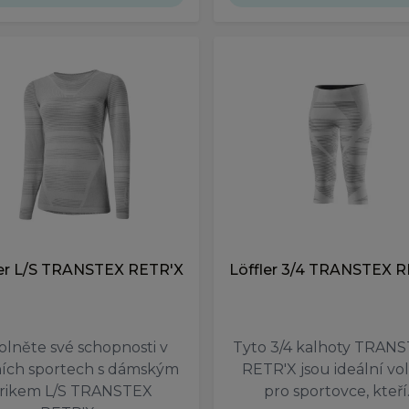
ler L/S TRANSTEX RETR'X
Löffler 3/4 TRANSTEX 
olněte své schopnosti v
Tyto 3/4 kalhoty TRAN
ích sportech s dámským
RETR'X jsou ideální vo
trikem L/S TRANSTEX
pro sportovce, kteř