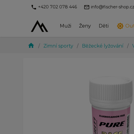
phone
mail_outline
+420 702 078 446
info@fischer-shop.c
brightness_7
Muži
Ženy
Děti
Ou
home
Zimní sporty
Běžecké lyžování