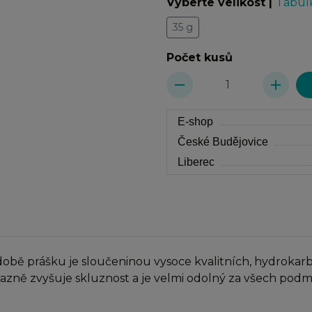
Vyberte velikost
|
Tabulk
35 g
Počet kusů
remove
add
E-shop
České Budějovice
Liberec
podobě prášku je sloučeninou vysoce kvalitních, hydroka
razně zvyšuje skluznost a je velmi odolný za všech podm