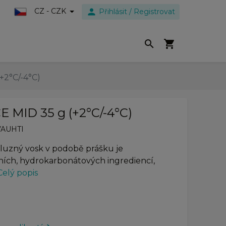
person
CZ - CZK
Přihlásit / Registrovat
search
shopping_cart
+2°C/-4°C)
 MID 35 g (+2°C/-4°C)
VAUHTI
skluzný vosk v podobě prášku je
ních, hydrokarbonátových ingrediencí,
Celý popis