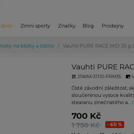
z
tdoor
Zimní sporty
Značky
Blog
Prodejny
Vosky na běžky a čističe
Vauhti PURE RACE MID 35 g (
Vauhti PURE RACE
21WAX-31110-PRM35
qr_code
branding_watermark
Čistě závodní záležitost, 
sloučeninou vysoce kvalit
stearanu zinečnatého a…
700 Kč
1 750 Kč
- 60 %