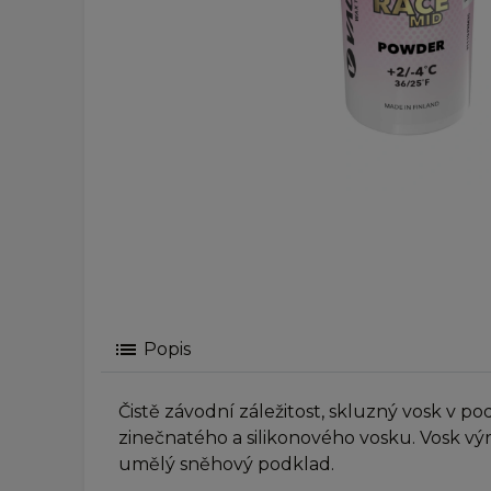
list
Popis
Čistě závodní záležitost, skluzný vosk v 
zinečnatého a silikonového vosku. Vosk vý
umělý sněhový podklad.