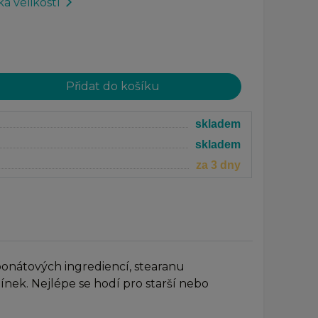
a velikostí
arrow_forward_ios
skladem
skladem
za 3 dny
rbonátových ingrediencí, stearanu
ínek. Nejlépe se hodí pro starší nebo