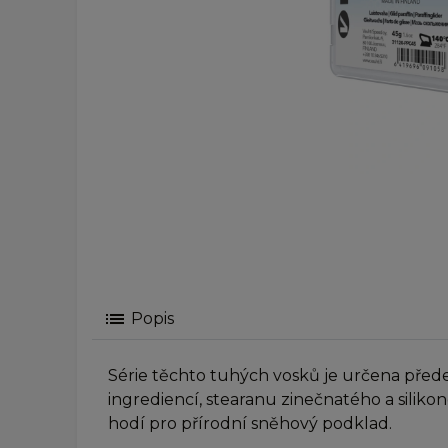
list
Popis
Série těchto tuhých vosků je určena přede
ingrediencí, stearanu zinečnatého a silik
hodí pro přírodní sněhový podklad.