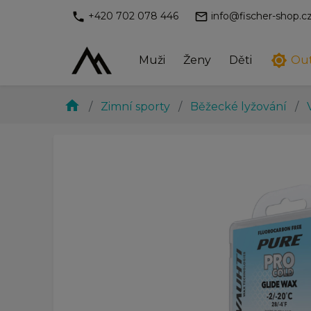
phone
mail_outline
+420 702 078 446
info@fischer-shop.c
brightness_7
Muži
Ženy
Děti
Ou
home
Zimní sporty
Běžecké lyžování