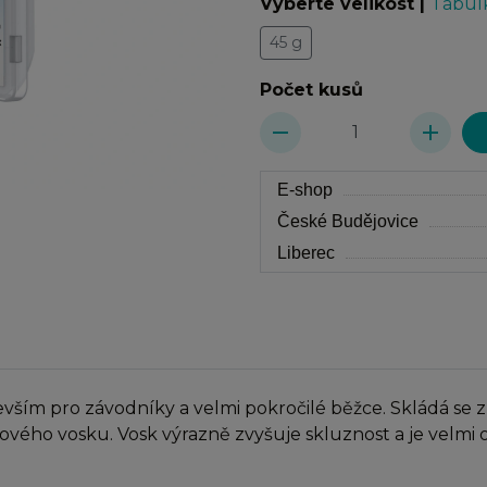
Vyberte velikost
|
Tabulk
45 g
Počet kusů
remove
add
E-shop
České Budějovice
Liberec
vším pro závodníky a velmi pokročilé běžce. Skládá se 
onového vosku. Vosk výrazně zvyšuje skluznost a je velm