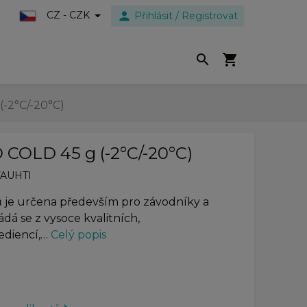
person
CZ - CZK
Přihlásit / Registrovat
search
shopping_cart
-2°C/-20°C)
COLD 45 g (-2°C/-20°C)
VAUHTI
ů je určena především pro závodníky a
ádá se z vysoce kvalitních,
ediencí,…
Celý popis