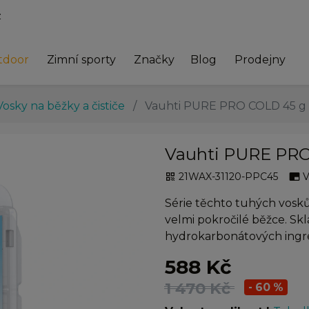
z
tdoor
Zimní sporty
Značky
Blog
Prodejny
Vosky na běžky a čističe
Vauhti PURE PRO COLD 45 g (
Vauhti PURE PRO 
21WAX-31120-PPC45
qr_code
branding_watermark
Série těchto tuhých vosk
velmi pokročilé běžce. Skl
hydrokarbonátových ingr
588 Kč
1 470 Kč
- 60 %