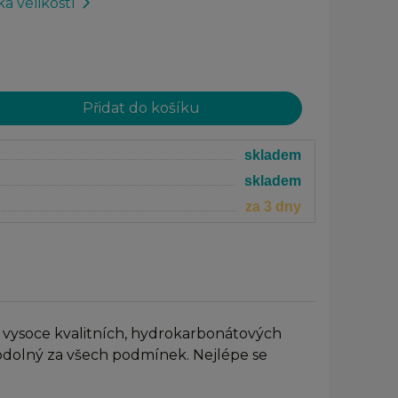
a velikostí
arrow_forward_ios
skladem
skladem
za 3 dny
z vysoce kvalitních, hydrokarbonátových
i odolný za všech podmínek. Nejlépe se