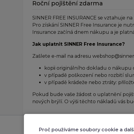
Roční pojištění zdarma
SINNER FREE INSURANCE se vztahuje na krád
Pro získání SINNER Free Insurance je nut
Insurance začíná dnem nákupu a je platná 
Jak uplatnit SINNER Free Insurance?
Zašlete e-mail na adresu webshop@sinner.
kopii originálního dokladu o nákupu 
v případě poškození nebo rozbití slu
v případě krádeže nebo ztráty: přiložt
Pokud bude vaše žádost o uplatnění pojiš
nových brýlí. O výši těchto nákladů vás 
Odebírejte novinky
Zákaz
Proč používáme soubory cookie a dalš
přihlašte se k odběru novinek,