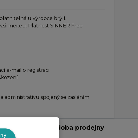
latnitelná u výrobce brýlí.
w.sinner.eu. Platnost SINNER Free
 e-mail o registraci
oškození
 administrativu spojený se zasláním
Otevírací doba prodejny
v Liberci:
hny