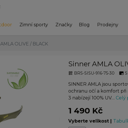
z
tdoor
Zimní sporty
Značky
Blog
Prodejny
 AMLA OLIVE / BLACK
Sinner AMLA OLI
BRS-SISU-916-75-30
S
qr_code
branding_watermark
SINNER AMLA jsou sportovn
ochranu očí a komfort při
3 nabízejí 100% UV…
Celý 
1 490 Kč
chevron_right
Vyberte velikost
|
Tabulk