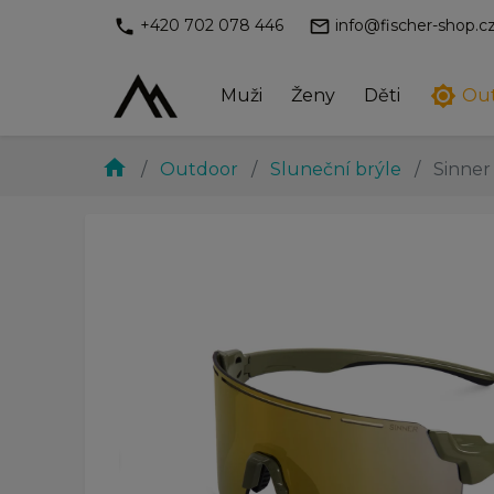
phone
mail_outline
+420 702 078 446
info@fischer-shop.c
brightness_7
Muži
Ženy
Děti
Ou
home
Outdoor
Sluneční brýle
Sinner
chevron_left