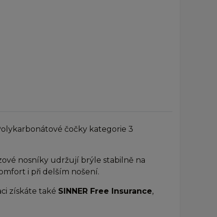
 Polykarbonátové čočky kategorie 3
zové nosníky udržují brýle stabilně na
mfort i při delším nošení.
aci získáte také
SINNER Free Insurance
,