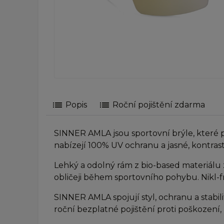
list
list
Popis
Roční pojištění zdarma
SINNER AMLA jsou sportovní brýle, které p
nabízejí 100% UV ochranu a jasné, kontrast
Lehký a odolný rám z bio-based materiálu z
obličeji během sportovního pohybu. Nikl-f
SINNER AMLA spojují styl, ochranu a stabili
roční bezplatné pojištění proti poškození, z