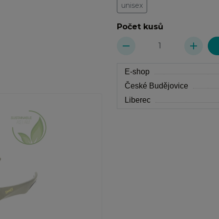
unisex
Počet kusů
remove
add
E-shop
České Budějovice
Liberec