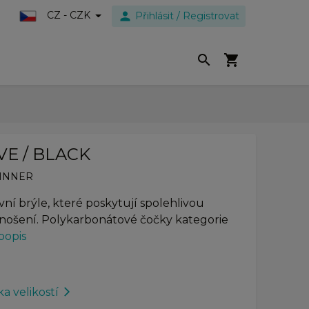
person
CZ - CZK
Přihlásit / Registrovat
search
shopping_cart
VE / BLACK
INNER
í brýle, které poskytují spolehlivou
 nošení. Polykarbonátové čočky kategorie
popis
a velikostí
arrow_forward_ios