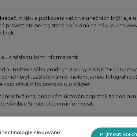
ež, ztrátu a poškození vašich slunečních brýlí a je up
né provést online registraci do 14 dnů od nákupu na ww
1 rok.
eu s následujícími informacemi:
od autorizovaného prodejce značky SINNER + potvrzovací
nečních brýlí: zašlete nám e-mailem jasnou fotografii p
e kopii oficiálního protokolu o krádeži
tění schválena, bude vám účtován poplatek za dopravu a
bude výrobce Sinner předem informovat.
nické menu
Praktické odkazy
í technologie sledování?
Přijmout všec