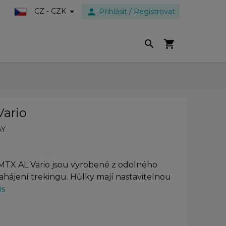
person
CZ - CZK
Přihlásit / Registrovat
search
shopping_cart
ario
Y
 MTX AL Vario jsou vyrobené z odolného
ahájení trekingu. Hůlky mají nastavitelnou
is