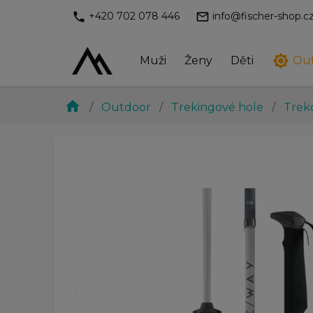
phone
mail_outline
+420 702 078 446
info@fischer-shop.c
brightness_7
Muži
Ženy
Děti
Ou
home
Outdoor
Trekingové hole
Trek
chevron_left