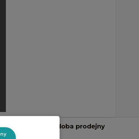
Otevírací doba prodejny
v Liberci:
hny