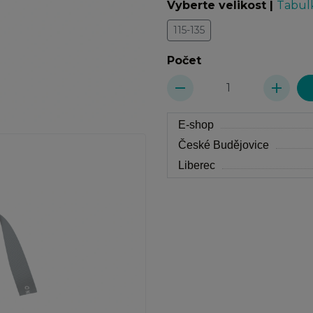
Vyberte velikost
|
Tabulk
115-135
Počet
remove
add
E-shop
České Budějovice
Liberec