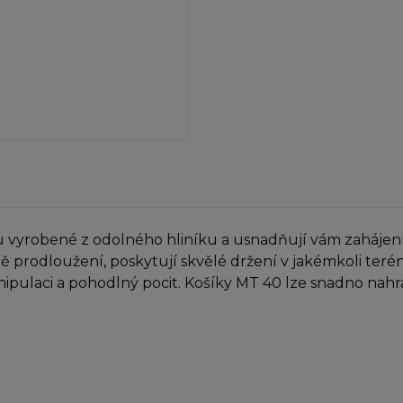
u vyrobené z odolného hliníku a usnadňují vám zahájení
ně prodloužení, poskytují skvělé držení v jakémkoli ter
ulaci a pohodlný pocit. Košíky MT 40 lze snadno nahrad