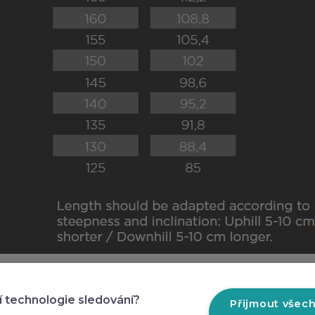
nické menu
Praktické odkazy
í technologie sledování?
Přijmout všec
y ochrany osobních
Prodejny