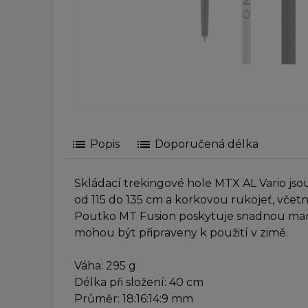
list
list
Popis
Doporučená délka
Skládací trekingové hole MTX AL Vario jso
od 115 do 135 cm a korkovou rukojeť, včet
Poutko MT Fusion poskytuje snadnou manip
mohou být připraveny k použití v zimě.
Váha: 295 g
Délka při složení: 40 cm
Průměr: 18:16:14:9 mm