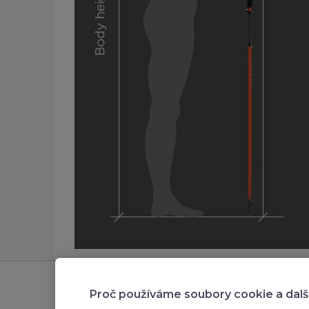
Odebírejte novinky
Zákaz
Proč používáme soubory cookie a dalš
přihlašte se k odběru novinek,
Podmínk