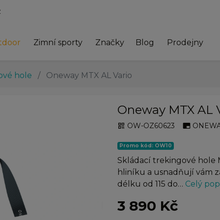
z
tdoor
Zimní sporty
Značky
Blog
Prodejny
ové hole
Oneway MTX AL Vario
Oneway MTX AL V
OW-OZ60623
ONEWA
qr_code
branding_watermark
Promo kód: OW10
Skládací trekingové hole
hliníku a usnadňují vám z
délku od 115 do…
Celý pop
chevron_right
3 890 Kč