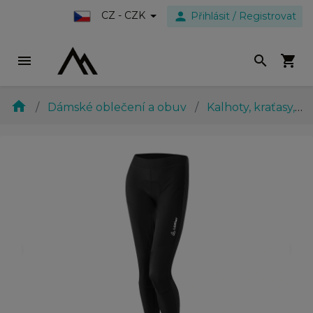
person
CZ - CZK
Přihlásit / Registrovat
menu
search
shopping_cart
home
Dámské oblečení a obuv
Kalhoty, kraťasy, sukně
evron_left
chevron_ri