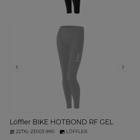
keyboard_arrow_left
keyboard_arrow_right
Löffler BIKE HOTBOND RF GEL
22TXL-23003-990
LÖFFLER
qr_code
branding_watermark