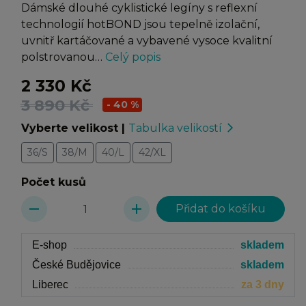
Dámské dlouhé cyklistické legíny s reflexní
technologií hotBOND jsou tepelně izolační,
uvnitř kartáčované a vybavené vysoce kvalitní
polstrovanou…
Celý popis
2 330 Kč
3 890 Kč
- 40 %
Vyberte velikost
|
Tabulka velikostí
arrow_forward_ios
36/S
38/M
40/L
42/XL
Počet kusů
remove
add
E-shop
skladem
České Budějovice
skladem
Liberec
za 3 dny