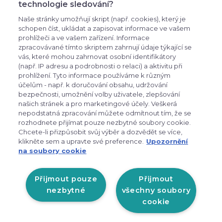
technologie sledování?
neuniklo
Naše stránky umožňují skript (např. cookies), který je
schopen číst, ukládat a zapisovat informace ve vašem
prohlížeči a ve vašem zařízení. Informace
zpracovávané tímto skriptem zahrnují údaje týkající se
vás, které mohou zahrnovat osobní identifikátory
(např. IP adresu a podrobnosti o relaci) a aktivitu při
prohlížení. Tyto informace používáme k různým
účelům - např. k doručování obsahu, udržování
bezpečnosti, umožnění volby uživatele, zlepšování
expand_more
Zákaznické menu
našich stránek a pro marketingové účely. Veškerá
nepodstatná zpracování můžete odmítnout tím, že se
rozhodnete přijímat pouze nezbytné soubory cookie.
expand_more
Praktické odkazy
Chcete-li přizpůsobit svůj výběr a dozvědět se více,
klikněte sem a upravte své preference.
Upozornění
na soubory cookie
Otevírací doba prodejny v
Liberci:
Přijmout pouze
Přijmout
PO-PÁ: 9:00 - 17:00
nezbytné
všechny soubory
cookie
Zobrazit na mapě