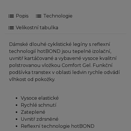
list
list
Popis
Technologie
list
Velikostní tabulka
Dámské dlouhé cyklistické legíny s reflexní
technologií hotBOND jsou tepelně izolační,
uvnitř kartáčované a vybavené vysoce kvalitní
polstrovanou vložkou Comfort Gel. Funkční
podšívka transtex v oblasti ledvin rychle odvádí
vlhkost od pokožky.
Vysoce elastické
Rychlé schnutí
Zateplené
Uvnitř zdrsněné
Reflexní technologie hotBOND