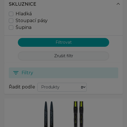
187
SKLUZNICE
Hladká
Stoupací pásy
Šupina
Zrušit filtr
filter_list
Filtry
Řadit podle