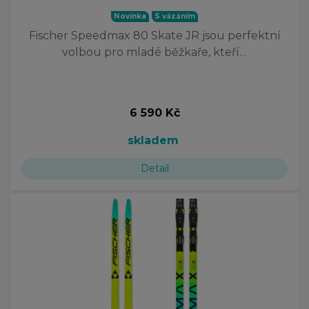
Novinka
S vázáním
Fischer Speedmax 80 Skate JR jsou perfektní
volbou pro mladé běžkaře, kteří…
6 590 Kč
skladem
Detail