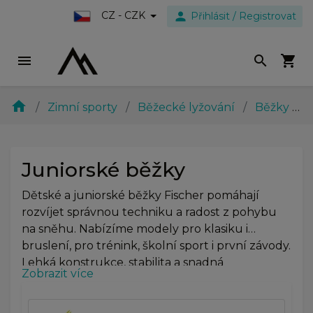
person
CZ - CZK
Přihlásit / Registrovat
menu
search
shopping_cart
home
Zimní sporty
Běžecké lyžování
Běžky
J
Juniorské běžky
Dětské a juniorské běžky Fischer pomáhají
rozvíjet správnou techniku a radost z pohybu
na sněhu. Nabízíme modely pro klasiku i
bruslení, pro trénink, školní sport i první závody.
Lehká konstrukce, stabilita a snadná
Zobrazit více
ovladatelnost – perfektní start do světa běžek.