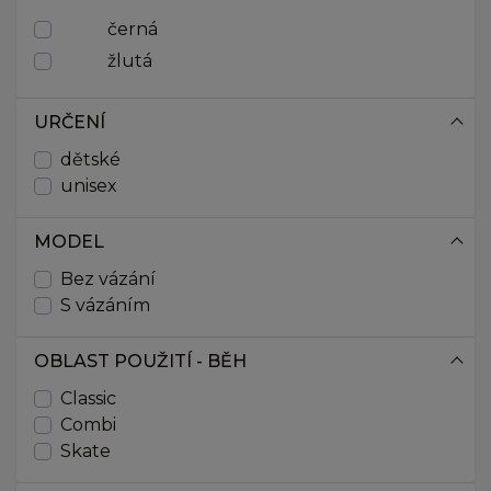
146
černá
147
150
žlutá
151
152
URČENÍ
156
dětské
157
unisex
160
161
162
MODEL
166
Bez vázání
167
S vázáním
170
171
OBLAST POUŽITÍ - BĚH
172
Classic
176
Combi
177
Skate
181
182