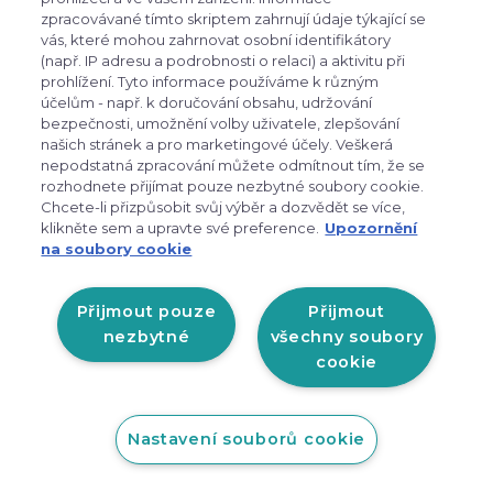
9 390 Kč
7 512 Kč
zpracovávané tímto skriptem zahrnují údaje týkající se
vás, které mohou zahrnovat osobní identifikátory
skladem
(např. IP adresu a podrobnosti o relaci) a aktivitu při
prohlížení. Tyto informace používáme k různým
Detail
účelům - např. k doručování obsahu, udržování
bezpečnosti, umožnění volby uživatele, zlepšování
našich stránek a pro marketingové účely. Veškerá
nepodstatná zpracování můžete odmítnout tím, že se
chevron_left
chevron_right
1
2
rozhodnete přijímat pouze nezbytné soubory cookie.
Chcete-li přizpůsobit svůj výběr a dozvědět se více,
klikněte sem a upravte své preference.
Upozornění
na soubory cookie
Odebírejte novinky
přihlašte se k odběru novinek, aby vám nic
Přijmout pouze
Přijmout
neuniklo
nezbytné
všechny soubory
cookie
Nastavení souborů cookie