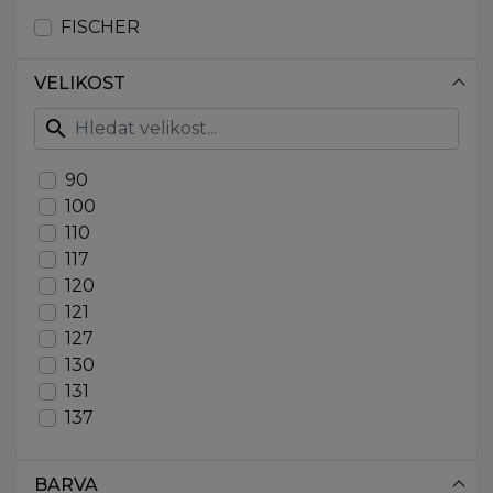
FISCHER
VELIKOST
search
90
100
110
117
120
121
127
130
131
137
140
141
BARVA