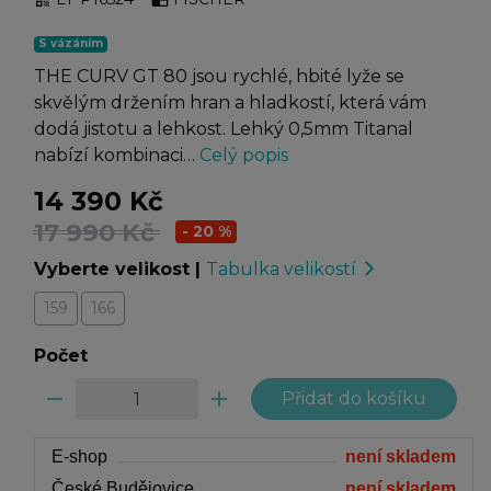
S vázáním
THE CURV GT 80 jsou rychlé, hbité lyže se
skvělým držením hran a hladkostí, která vám
dodá jistotu a lehkost. Lehký 0,5mm Titanal
nabízí kombinaci…
Celý popis
14 390 Kč
17 990 Kč
- 20 %
Vyberte velikost
|
Tabulka velikostí
arrow_forward_ios
159
166
Počet
remove
add
E-shop
není skladem
České Budějovice
není skladem