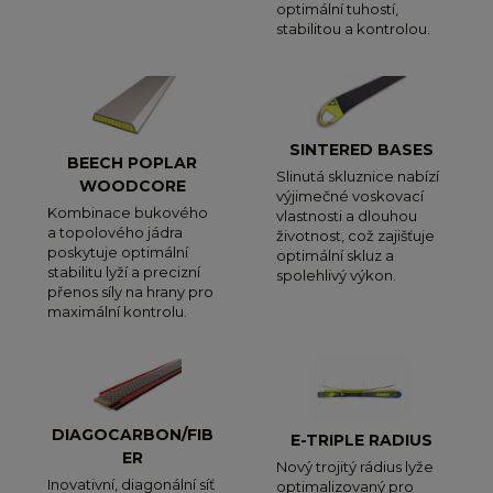
optimální tuhostí,
stabilitou a kontrolou.
SINTERED BASES
BEECH POPLAR
Slinutá skluznice nabízí
WOODCORE
výjimečné voskovací
Kombinace bukového
vlastnosti a dlouhou
a topolového jádra
životnost, což zajišťuje
poskytuje optimální
optimální skluz a
stabilitu lyží a precizní
spolehlivý výkon.
přenos síly na hrany pro
maximální kontrolu.
DIAGOCARBON/FIB
E-TRIPLE RADIUS
ER
Nový trojitý rádius lyže
Inovativní, diagonální síť
optimalizovaný pro