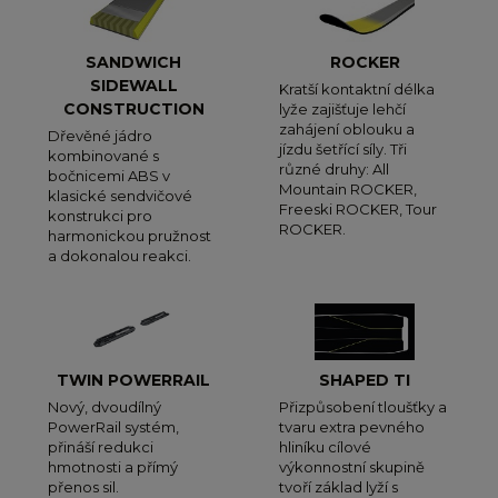
SANDWICH
ROCKER
SIDEWALL
Kratší kontaktní délka
CONSTRUCTION
lyže zajišťuje lehčí
zahájení oblouku a
Dřevěné jádro
jízdu šetřící síly. Tři
kombinované s
různé druhy: All
bočnicemi ABS v
Mountain ROCKER,
klasické sendvičové
Freeski ROCKER, Tour
konstrukci pro
ROCKER.
harmonickou pružnost
a dokonalou reakci.
TWIN POWERRAIL
SHAPED TI
Nový, dvoudílný
Přizpůsobení tloušťky a
PowerRail systém,
tvaru extra pevného
přináší redukci
hliníku cílové
hmotnosti a přímý
výkonnostní skupině
přenos sil.
tvoří základ lyží s