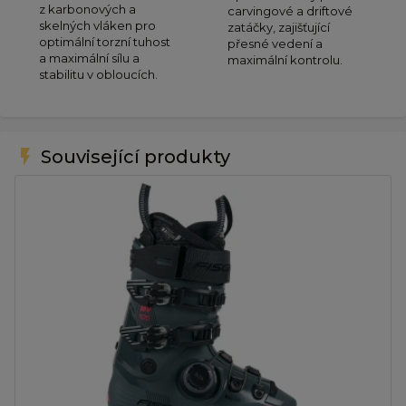
z karbonových a
carvingové a driftové
skelných vláken pro
zatáčky, zajišťující
optimální torzní tuhost
přesné vedení a
a maximální sílu a
maximální kontrolu.
stabilitu v obloucích.
flash_on
Související produkty