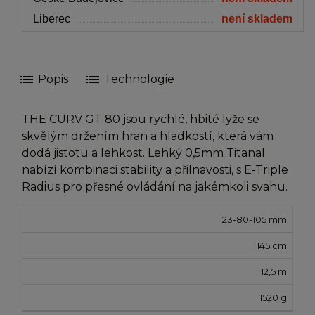
Liberec
není skladem
list
list
Popis
Technologie
THE CURV GT 80 jsou rychlé, hbité lyže se
skvělým držením hran a hladkostí, která vám
dodá jistotu a lehkost. Lehký 0,5mm Titanal
nabízí kombinaci stability a přilnavosti, s E-Triple
Radius pro přesné ovládání na jakémkoli svahu.
Sidecut
Délka
Rádius
Hmotnost
123-80-105 mm
145 cm
12,5 m
1520 g