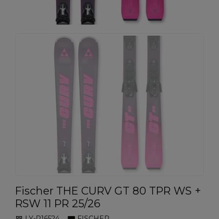
Fischer THE CURV GT 80 TPR WS +
RSW 11 PR 25/26
LY-P16524
FISCHER
qr_code
branding_watermark