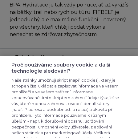
BPA. Hydratace je tak vždy po ruce, ať už vyrážíš
na běžky, trail nebo rychlou túru. FITBELT je
jednoduchý, ale maximálně funkční – navržený
pro všechny, kteří chtějí podat výkon a
nenechat se zdržovat zbytečnostmi.
Odebírejte novinky
Proč používáme soubory cookie a další
přihlašte se k odběru novinek, aby vám nic
technologie sledování?
neuniklo
Naše stránky umožňují skript (např. cookies), který je
schopen číst, ukládat a zapisovat informace ve vašem
prohlížeči a ve vašem zařízení. Informace
zpracovávané tímto skriptem zahrnují údaje týkající se
vás, které mohou zahrnovat osobní identifikátory
(např. IP adresu a podrobnosti o relaci) a aktivitu při
prohlížení. Tyto informace používáme k různým
účelům - např. k doručování obsahu, udržování
bezpečnosti, umožnění volby uživatele, zlepšování
expand_more
Zákaznické menu
našich stránek a pro marketingové účely. Veškerá