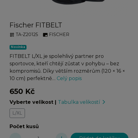
Fischer FITBELT
TA-Z20125
FISCHER
qr_code
branding_watermark
Novinka
FITBELT L/XL je spolehlivý partner pro
sportovce, kteří chtějí zůstat v pohybu – bez
kompromisů. Díky větším rozměrům (120 × 16 ×
10 cm) perfektně…
Celý popis
650 Kč
Vyberte velikost
|
Tabulka velikostí
arrow_forward_ios
L/XL
Počet kusů