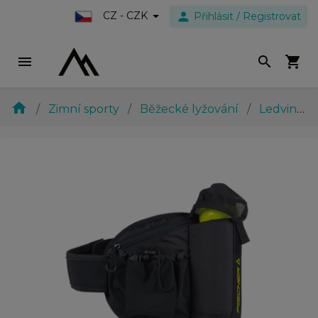
person
CZ - CZK
Přihlásit / Registrovat
menu
search
shopping_cart
home
Zimní sporty
Běžecké lyžování
Ledvinky