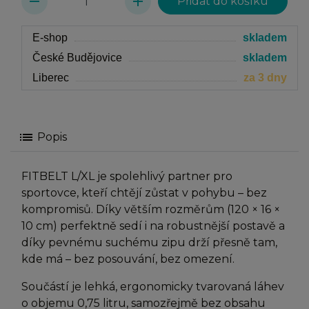
remove
add
E-shop
skladem
České Budějovice
skladem
Liberec
za 3 dny
list
Popis
FITBELT L/XL je spolehlivý partner pro
sportovce, kteří chtějí zůstat v pohybu – bez
kompromisů. Díky větším rozměrům (120 × 16 ×
10 cm) perfektně sedí i na robustnější postavě a
díky pevnému suchému zipu drží přesně tam,
kde má – bez posouvání, bez omezení.
Součástí je lehká, ergonomicky tvarovaná láhev
o objemu 0,75 litru, samozřejmě bez obsahu