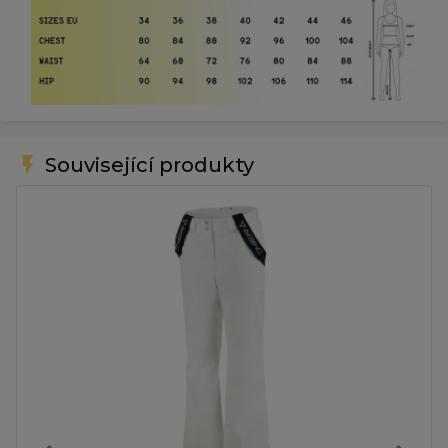
flash_on
Související produkty