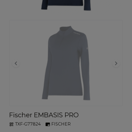
keyboard_arrow_left
keyboard_arrow_right
Fischer EMBASIS PRO
TXF-G77824
FISCHER
qr_code
branding_watermark