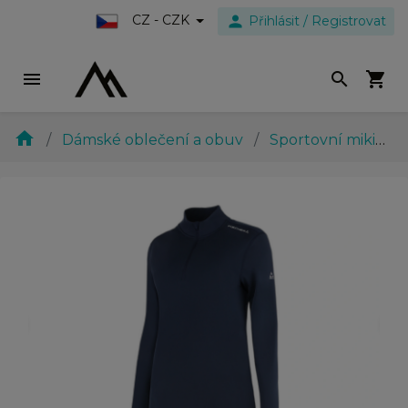
person
CZ - CZK
Přihlásit / Registrovat
menu
search
shopping_cart
home
Dámské oblečení a obuv
Sportovní mikiny
evron_left
chevron_ri