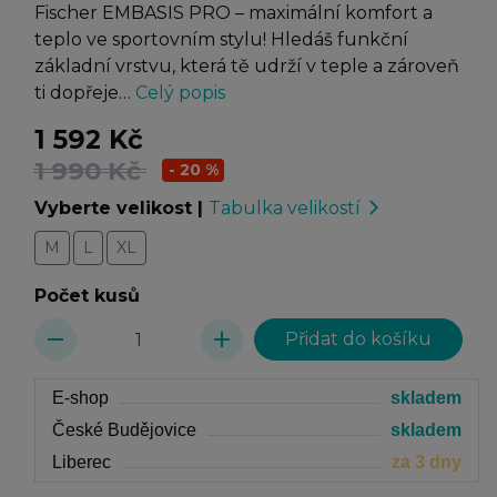
Fischer EMBASIS PRO – maximální komfort a
teplo ve sportovním stylu! Hledáš funkční
základní vrstvu, která tě udrží v teple a zároveň
ti dopřeje…
Celý popis
1 592 Kč
1 990 Kč
- 20 %
Vyberte velikost
|
Tabulka velikostí
arrow_forward_ios
M
L
XL
Počet kusů
remove
add
E-shop
skladem
České Budějovice
skladem
Liberec
za 3 dny