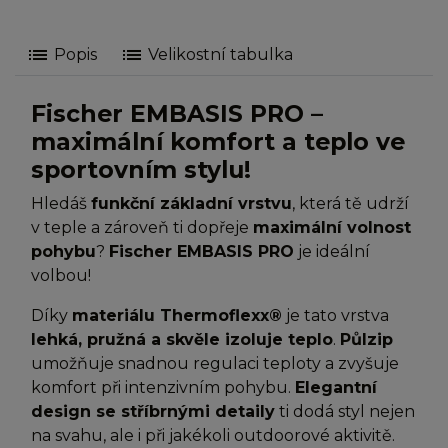
list
list
Popis
Velikostní tabulka
Fischer EMBASIS PRO –
maximální komfort a teplo ve
sportovním stylu!
Hledáš
funkční základní vrstvu
, která tě udrží
v teple a zároveň ti dopřeje
maximální volnost
pohybu
?
Fischer EMBASIS PRO
je ideální
volbou!
Díky
materiálu Thermoflexx®
je tato vrstva
lehká, pružná a skvěle izoluje teplo
.
Půlzip
umožňuje snadnou regulaci teploty a zvyšuje
komfort při intenzivním pohybu.
Elegantní
design se stříbrnými detaily
ti dodá styl nejen
na svahu, ale i při jakékoli outdoorové aktivitě.