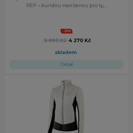
REP – bundou navrženou pro ty,…
- 25%
5 690 Kč
4 270 Kč
skladem
Detail