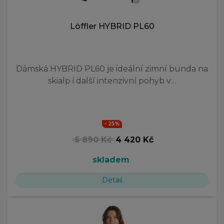
Löffler HYBRID PL60
Dámská HYBRID PL60 je ideální zimní bunda na
skialp i další intenzivní pohyb v…
- 25%
5 890 Kč
4 420 Kč
skladem
Detail