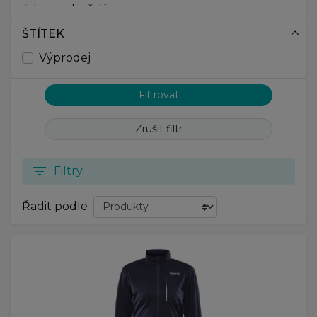
hnědá
krémově bílá
ŠTÍTEK
modrá
Výprodej
černá
růžová
Zrušit filtr
filter_list
Filtry
Řadit podle