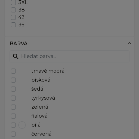
3XL
38
42
36
44
34
BARVA
40
46
search
tmavě modrá
písková
šedá
tyrkysová
zelená
fialová
bílá
červená