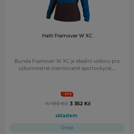
Halti Framover W XC
Bunda Framover W XC je ideální volbou pro
výkonnostně orientované sportovkyně,…
- 20%
4 190 Kč
3 352 Kč
skladem
Detail