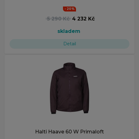
- 20%
5 290 Kč
4 232 Kč
skladem
Detail
Halti Haave 60 W Primaloft