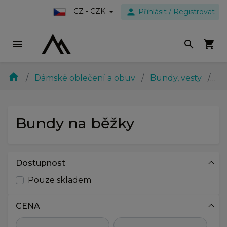
person
CZ - CZK
Přihlásit / Registrovat
menu
search
shopping_cart
home
Dámské oblečení a obuv
Bundy, vesty
Bu
Bundy na běžky
Dostupnost
Pouze skladem
CENA