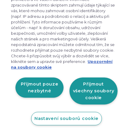
zpracovávané tímto skriptem zahrnují údaje týkající se
4 550 Kč
3 190 Kč
vás, které mohou zahrnovat osobní identifikátory
(např. IP adresu a podrobnosti o relaci) a aktivitu při
skladem
prohlížení. Tyto informace používáme k různým
účelům - např. k doručování obsahu, udržování
Detail
bezpečnosti, umožnění volby uživatele, zlepšování
našich stránek a pro marketingové účely. Veškerá
nepodstatná zpracování můžete odmítnout tím, že se
rozhodnete přijímat pouze nezbytné soubory cookie.
chevron_left
chevron_right
1
2
Chcete-li přizpůsobit svůj výběr a dozvědět se více,
klikněte sem a upravte své preference.
Upozornění
na soubory cookie
Odebírejte novinky
Přijmout pouze
Přijmout
přihlašte se k odběru novinek, aby vám nic
nezbytné
všechny soubory
neuniklo
cookie
Nastavení souborů cookie