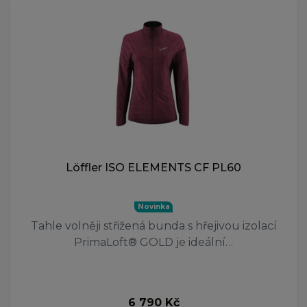
Löffler ISO ELEMENTS CF PL60
Novinka
Tahle volněji střižená bunda s hřejivou izolací
PrimaLoft® GOLD je ideální…
6 790 Kč