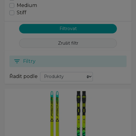
Medium
Stiff
Zrušit filtr
filter_list
Filtry
Řadit podle