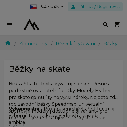
person
CZ - CZK
Přihlásit / Registrovat
menu
search
shopping_cart
home
Zimní sporty
Běžecké lyžování
Běžky
B
Běžky na skate
Bruslařská technika vyžaduje lehké, přesné a
perfektně ovladatelné běžky. Modely Fischer
pro skate splňují ty nejvyšší nároky. Najdete zde
top závodní běžky Speedmax, univerzální
Výkonnostní
- Pro zkušené běžkaře, kteří mají
sportovní modely i dostupnější varianty pro
výborné technické dovednosti a závodní
rekreační ježdění. Objevte běžky, které vás
ambice.
zrychlí.