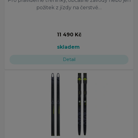
Pro pravidelné tréninky, občasné závody nebo jen
požitek z jízdy na čerstvě…
11 490 Kč
skladem
Detail