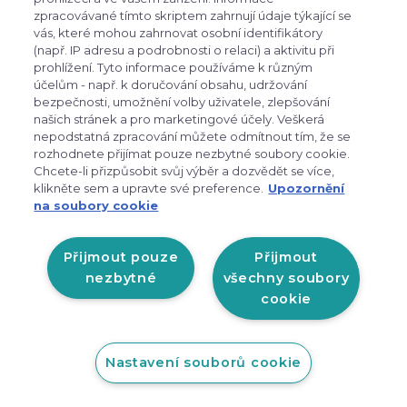
zpracovávané tímto skriptem zahrnují údaje týkající se
vás, které mohou zahrnovat osobní identifikátory
(např. IP adresu a podrobnosti o relaci) a aktivitu při
prohlížení. Tyto informace používáme k různým
účelům - např. k doručování obsahu, udržování
bezpečnosti, umožnění volby uživatele, zlepšování
Fischer SPEEDMAX 80 SKATE PLUS 115 STIFF
našich stránek a pro marketingové účely. Veškerá
nepodstatná zpracování můžete odmítnout tím, že se
2026/27
rozhodnete přijímat pouze nezbytné soubory cookie.
Chcete-li přizpůsobit svůj výběr a dozvědět se více,
Novinka
Bez vázání
klikněte sem a upravte své preference.
Upozornění
Speedmax 80 Skate Plus 115 Stiff nabízí špičkový
na soubory cookie
výkon a konstrukci, která cílí…
Přijmout pouze
Přijmout
nezbytné
všechny soubory
cookie
11 990 Kč
skladem
Nastavení souborů cookie
Detail