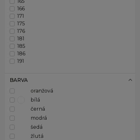
165
166
171
175
176
181
185
186
191
BARVA
oranžová
bílá
černá
modrá
šedá
žlutá