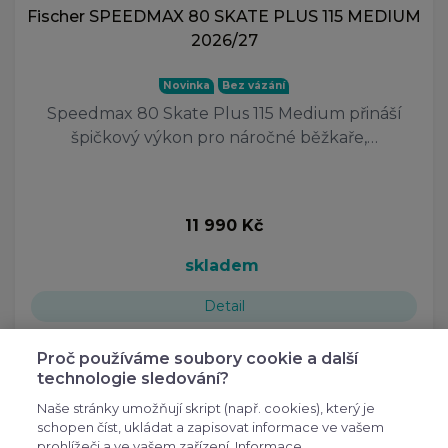
Fischer SPEEDMAX 80 SKATE PLUS 115 MEDIUM
2026/27
Novinka
Bez vázání
Speedmax 80 Skate Plus 115 Medium přináší
špičkový výkon pro náročné běžkaře,…
11 990 Kč
skladem
Detail
Proč používáme soubory cookie a další
technologie sledování?
Naše stránky umožňují skript (např. cookies), který je
schopen číst, ukládat a zapisovat informace ve vašem
prohlížeči a ve vašem zařízení. Informace