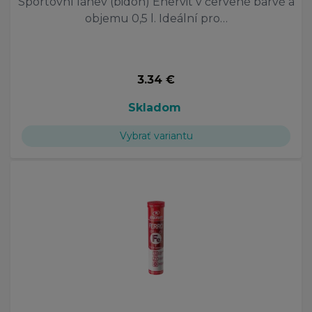
Sportovní láhev (bidon) Enervit v červené barvě a
objemu 0,5 l. Ideální pro…
3.34 €
Skladom
Vybrať variantu