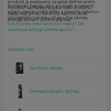
produkt je postavený na jasně definovaném
Kombinací nápojů, gelů a tyčinek si nastavíš
množství sacharidů, sodíku nebo proteinu,
příjem přesně podle délky a intenzity výkonu –
takže máš plnou kontrolu nad tím, kolik
od krátkého tréninku až po ultra závody.
energie během výkonu přijímáš.
Gel, tyčinka nebo sportovní nápoj? Jak
doplňovat energii během sportu?
Zobrazit více
Športové nápoje
Energetické gély, tyčinky