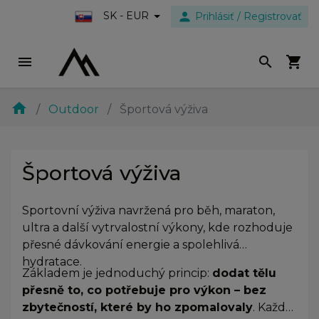
person
SK - EUR
Prihlásiť / Registrovať
menu
search
shopping_cart
home
Outdoor
Športová výživa
Športová výživa
Sportovní výživa navržená pro běh, maraton,
ultra a další vytrvalostní výkony, kde rozhoduje
přesné dávkování energie a spolehlivá
hydratace.
Základem je jednoduchý princip:
dodat tělu
přesně to, co potřebuje pro výkon – bez
zbytečností, které by ho zpomalovaly
. Každý