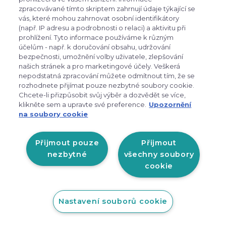
zpracovávané tímto skriptem zahrnují údaje týkající se
vás, které mohou zahrnovat osobní identifikátory
(např. IP adresu a podrobnosti o relaci) a aktivitu při
prohlížení. Tyto informace používáme k různým
účelům - např. k doručování obsahu, udržování
bezpečnosti, umožnění volby uživatele, zlepšování
našich stránek a pro marketingové účely. Veškerá
nepodstatná zpracování můžete odmítnout tím, že se
expand_more
Zákaznické menu
rozhodnete přijímat pouze nezbytné soubory cookie.
Chcete-li přizpůsobit svůj výběr a dozvědět se více,
klikněte sem a upravte své preference.
Upozornění
expand_more
Praktické odkazy
na soubory cookie
Otevírací doba prodejny v
Přijmout pouze
Přijmout
Liberci:
nezbytné
všechny soubory
cookie
PO-PÁ: 9:00 - 17:00
Zobrazit na mapě
Nastavení souborů cookie