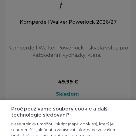
Komperdell Walker Powerlock 2026/27
Komperdell Walker Powerlock – skvělá volba pro
každodenní vycházky, která…
49.99 €
Skladom
Vybrať variantu
Proč používáme soubory cookie a další
technologie sledování?
Naše stránky umožňují skript (např. cookies), který je
schopen číst, ukládat a zapisovat informace ve vašem
prohlížeči a ve vašem zařízení. Informace