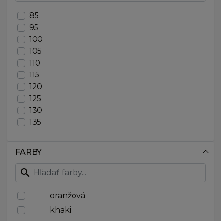
85
95
100
105
110
115
120
125
130
135
80-105
90-120
FARBY
90-125
95-130
search
105-125
105-140
oranžová
110-145
khaki
115-135