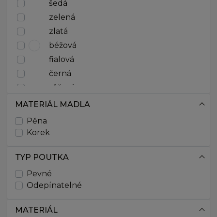
šedá
115-150
zelená
75-100
85-100
zlatá
béžová
fialová
černá
růžová
žlutá
MATERIÁL MADLA
bílá
Pěna
červená
Korek
hnědá
TYP POUTKA
modrá
stříbrná
Pevné
Odepínatelné
sttříbrná
MATERIÁL