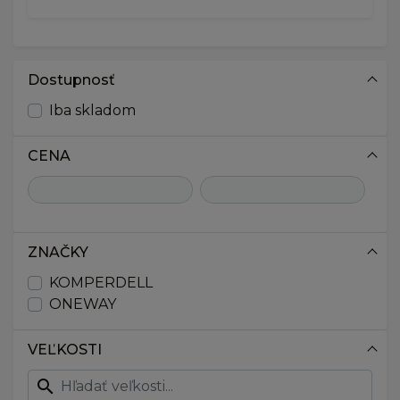
Dostupnosť
Iba skladom
CENA
ZNAČKY
KOMPERDELL
ONEWAY
VEĽKOSTI
search