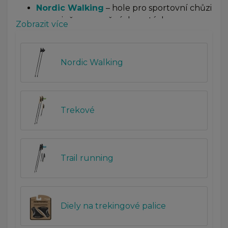
Nordic Walking
– hole pro sportovní chůzi
na rovině a zpevněných cestách
Zobrazit více
Trail running
– ultralehké hole pro běžce
v horském a členitém terénu
Díly pro trekingové hole
– náhradní
Nordic Walking
talířky, botičky, zámky i náhradní omotávky
Trekové
Trail running
Diely na trekingové palice