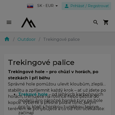
person
SK - EUR
Prihlásiť / Registrovať
menu
search
shopping_cart
home
Outdoor
Trekingové palice
Trekingové palice
Trekingové hole – pro chůzi v horách, po
stezkách i při běhu
Správné hole pomůžou ulevit kloubům, zlepšit
stabilitu a zpříjemnit každý krok – ať už jdete po
Trekové hole
– od lehkých karbonových
horách, trénujete na rovince nebo běžíte do
modelů pro náročné horské túry po hole
kopce. Vyberte si přesně podle toho, jakým
pro ty, kteří s horskou turistikou teprve
terénem se pohybujete a co od holí očekáváte:
začínají