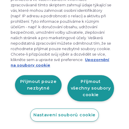
zpracovávané tímto skriptem zahrnují údaje týkající se
vás, které mohou zahrnovat osobní identifikátory
(např. IP adresu a podrobnosti o relaci) a aktivitu při
prohlížení. Tyto informace používáme k různým
účelům - např. k doručování obsahu, udržování
bezpečnosti, umožnění volby uživatele, zlepšování
našich stránek a pro marketingové účely. Veškerá
nepodstatná zpracování můžete odmítnout tím, že se
rozhodnete přijímat pouze nezbytné soubory cookie.
Komperdell TRAVELLER - .FXP FOLDABLE
Chcete-li přizpůsobit svůj výběr a dozvědět se více,
2026/27
klikněte sem a upravte své preference.
Upozornění
na soubory cookie
Komperdell FXP Traveller Foldable – ideální volba
Přijmout pouze
Přijmout
pro nadšené nordic walking…
nezbytné
všechny soubory
cookie
150.00 €
Nastavení souborů cookie
Nie je skladom