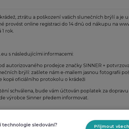
ež, ztrátu a poškození vašich slunečních brýlí a je up
né provést online registraci do 14 dnů od nákupu na ww
1 rok.
eu s následujícími informacemi:
od autorizovaného prodejce značky SINNER + potvrzovací
nečních brýlí: zašlete nám e-mailem jasnou fotografii p
e kopii oficiálního protokolu o krádeži
tění schválena, bude vám účtován poplatek za dopravu a
bude výrobce Sinner předem informovat.
nické menu
Praktické odkazy
í technologie sledování?
Přijmout všec