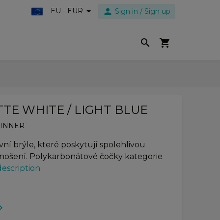
person
EU - EUR
Sign in / Sign up
search
shopping_cart
TTE WHITE / LIGHT BLUE
SINNER
í brýle, které poskytují spolehlivou
 nošení. Polykarbonátové čočky kategorie
description
orward_ios