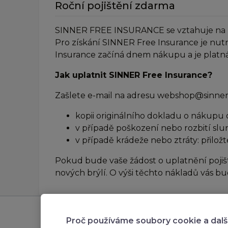
Roční pojištění zdarma
SINNER FREE INSURANCE se vztahuje na krád
Pro získání SINNER Free Insurance je nut
Insurance začíná dnem nákupu a je platná 
Jak uplatnit SINNER Free Insurance?
Zašlete e-mail na adresu webshop@sinner.
kopii originálního dokladu o nákupu 
v případě poškození nebo rozbití slu
v případě krádeže nebo ztráty: přiložt
Pokud bude vaše žádost o uplatnění pojiš
nových brýlí. O výši těchto nákladů vás 
Subscribe to our
Zákaz
Proč používáme soubory cookie a dalš
newsletter