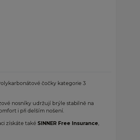
 Polykarbonátové čočky kategorie 3
zové nosníky udržují brýle stabilně na
mfort i při delším nošení.
aci získáte také
SINNER Free Insurance
,