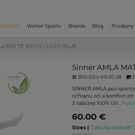
z
Outdoor
Winter Sports
Brands
Blog
Prodejny
LA MATTE WHITE / LIGHT BLUE
Sinner AMLA MA
BRS-SISU-916-30-28
qr_code
branding_watermark
SINNER AMLA jsou sportovn
ochranu očí a komfort při
3 nabízejí 100% UV…
Full 
60.00 €
chevron_right
Sizes
|
Tabulka velikostí
arrow_f