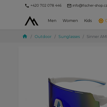
phone
mail_outline
+420 702 078 446
info@fischer-shop.c
brightness_7
Men
Women
Kids
home
Outdoor
Sunglasses
Sinner AM
chevron_left