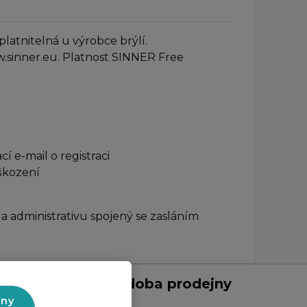
latnitelná u výrobce brýlí.
w.sinner.eu. Platnost SINNER Free
 e-mail o registraci
oškození
 administrativu spojený se zasláním
Otevírací doba prodejny
v Liberci:
hny