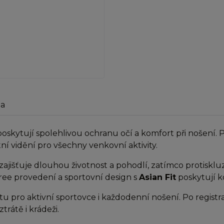
ma
oskytují spolehlivou ochranu očí a komfort při nošení.
ní vidění pro všechny venkovní aktivity.
ajišťuje dlouhou životnost a pohodlí, zatímco protisklu
ree provedení a sportovní design s
Asian Fit
poskytují ko
tu pro aktivní sportovce i každodenní nošení. Po registr
trátě i krádeži.