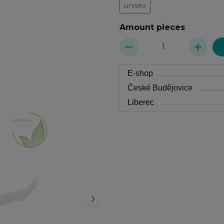
unisex
Amount pieces
remove
add
E-shop
České Budějovice
Liberec
keyboard_arrow_right