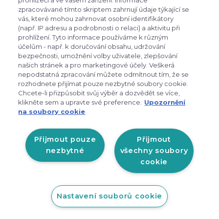
prohlížeči a ve vašem zařízení. Informace
zpracovávané tímto skriptem zahrnují údaje týkající se
vás, které mohou zahrnovat osobní identifikátory
(např. IP adresu a podrobnosti o relaci) a aktivitu při
prohlížení. Tyto informace používáme k různým
účelům - např. k doručování obsahu, udržování
bezpečnosti, umožnění volby uživatele, zlepšování
expand_more
Zákaznické menu
našich stránek a pro marketingové účely. Veškerá
nepodstatná zpracování můžete odmítnout tím, že se
rozhodnete přijímat pouze nezbytné soubory cookie.
Chcete-li přizpůsobit svůj výběr a dozvědět se více,
expand_more
Praktické odkazy
klikněte sem a upravte své preference.
Upozornění
na soubory cookie
Otevírací doba prodejny v
Liberci:
Přijmout pouze
Přijmout
nezbytné
všechny soubory
PO-PÁ: 9:00 - 17:00
cookie
Zobrazit na mapě
Nastavení souborů cookie
Copyright © 2026 SLIM, s.r.o.