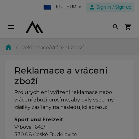
person
EU - EUR
Sign in / Sign up
menu
search
shopping_cart
home
Reklamace/Vrácení zboží
Reklamace a vrácení
zboží
Pro urychlení vyřízení reklamace nebo
vrácení zboží prosíme, aby byly všechny
zásilky zasílány na následující adresu:
Sport und Freizeit
Vrbová 1645/1
370 08 České Budějovice